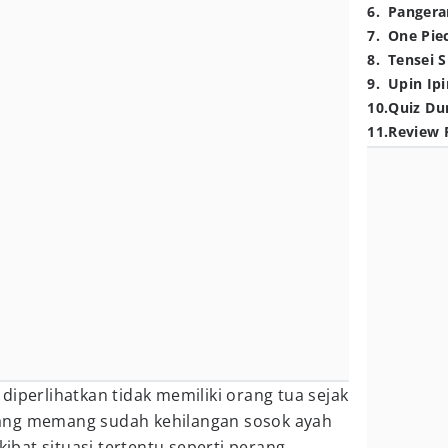
6
.
Pangera
7
.
One Pie
8
.
Tensei S
9
.
Upin Ipi
10
.
Quiz Du
11
.
Review 
diperlihatkan tidak memiliki orang tua sejak
ang memang sudah kehilangan sosok ayah
kibat situasi tertentu seperti perang,