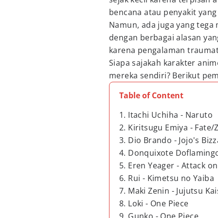
bencana atau penyakit yang 
Namun, ada juga yang tega 
dengan berbagai alasan yan
karena pengalaman traumatis
Siapa sajakah karakter ani
mereka sendiri? Berikut pe
Table of Content
1. Itachi Uchiha - Naruto
2. Kiritsugu Emiya - Fate/
3. Dio Brando - Jojo's Bi
4. Donquixote Doflamingo
5. Eren Yeager - Attack on
6. Rui - Kimetsu no Yaiba
7. Maki Zenin - Jujutsu Ka
8. Loki - One Piece
9. Gunko - One Piece