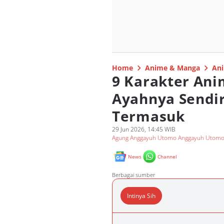
Home
Anime & Manga
Ani
9 Karakter An
Ayahnya Sendir
Termasuk
29 Jun 2026, 14:45 WIB
Agung Anggayuh Utomo Anggayuh Utom
News
Channel
Berbagai sumber
Intinya Sih