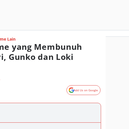
me Lain
ime yang Membunuh
i, Gunko dan Loki
o
Add Us on Google