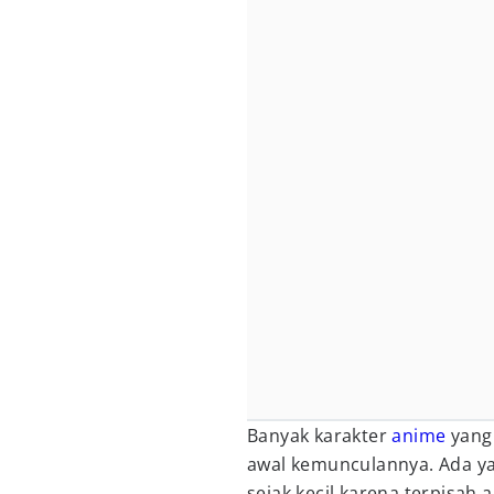
Banyak karakter
anime
yang 
awal kemunculannya. Ada y
sejak kecil karena terpisah a