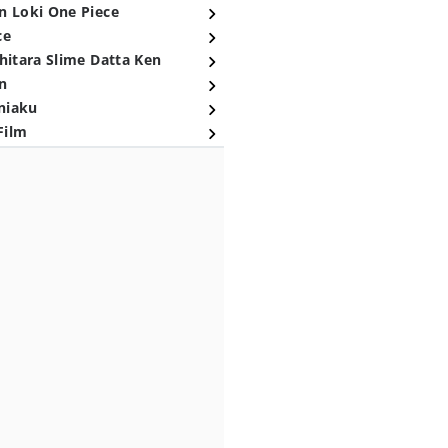
n Loki One Piece
ce
hitara Slime Datta Ken
n
niaku
Film