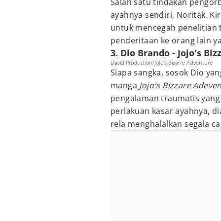
Salah satu tindakan pengo
ayahnya sendiri, Noritak. K
untuk mencegah penelitian
penderitaan ke orang lain y
3. Dio Brando - Jojo's Bi
David Production/JoJo's Bizarre Adventure
Siapa sangka, sosok Dio yan
manga
Jojo's Bizzare Adeve
pengalaman traumatis yang d
perlakuan kasar ayahnya, d
rela menghalalkan segala ca