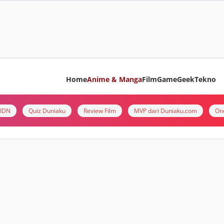
Home
Anime & Manga
Film
Game
Geek
Tekno
i IDN
Quiz Duniaku
Review Film
MVP dari Duniaku.com
On