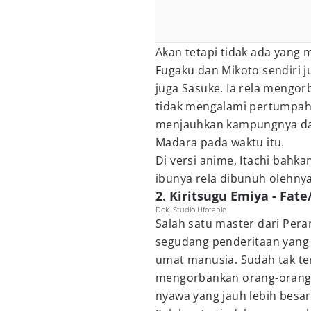
Akan tetapi tidak ada yang
Fugaku dan Mikoto sendiri 
juga Sasuke. Ia rela mengo
tidak mengalami pertumpah
menjauhkan kampungnya dar
Madara pada waktu itu.
Di versi anime, Itachi bahk
ibunya rela dibunuh olehny
2. Kiritsugu Emiya - Fate
Dok. Studio Ufotable
Salah satu master dari Per
segudang penderitaan yang
umat manusia. Sudah tak ter
mengorbankan orang-orang
nyawa yang jauh lebih besar