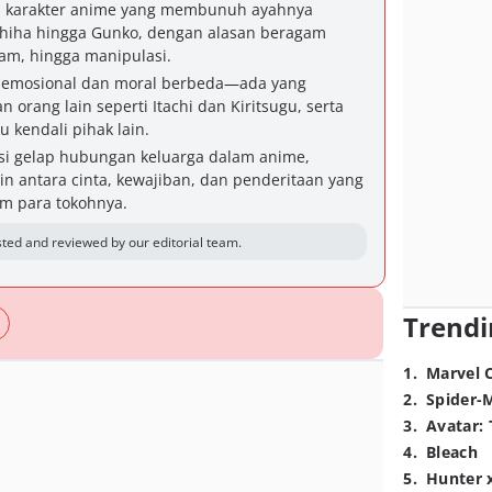
n karakter anime yang membunuh ayahnya
 Uchiha hingga Gunko, dengan alasan beragam
am, hingga manipulasi.
ar emosional dan moral berbeda—ada yang
orang lain seperti Itachi dan Kiritsugu, serta
 kendali pihak lain.
sisi gelap hubungan keluarga dalam anime,
n antara cinta, kewajiban, dan penderitaan yang
m para tokohnya.
ted and reviewed by our editorial team.
Trendi
1
.
Marvel 
2
.
Spider-
3
.
Avatar: 
4
.
Bleach
5
.
Hunter 