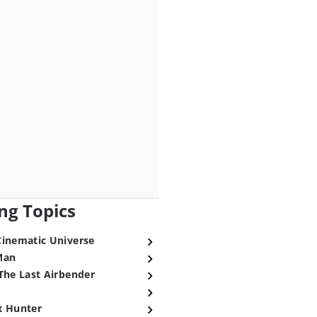
ng Topics
Cinematic Universe
Man
The Last Airbender
x Hunter