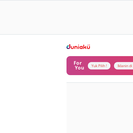
For
Yuk Pilih !
Iklanin d
You