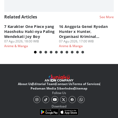
Related Articles
See More
7 Karakter One Piece yang
16 Anggota Genei Ryodan
6
Haoshoku Haki-nya Paling
Hunter x Hunter,
Se
Mendekati Joy Boy
Organisasi Kriminal
Hu
07 Agu 2026, 18:00 WIB
Berbahaya
07 Agu 2026, 17:00 WIB
07
Anime & Manga
Anime & Manga
An
About Us
Editorial Team
Contact Us
Terms of Services
Pedoman Media Siber
Index
Sitemap
Follow Us
Download