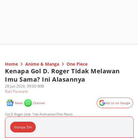
Home
Anime & Manga
One Piece
Kenapa Gol D. Roger Tidak Melawan
Imu Sama? Ini Alasannya
28 Jun 2026, 09:00 WIB
Rani Purwanti
News
Channel
Add Us on Google
Gol D Roger (dok. Toei Animation/One Piece)
Intinya Sih