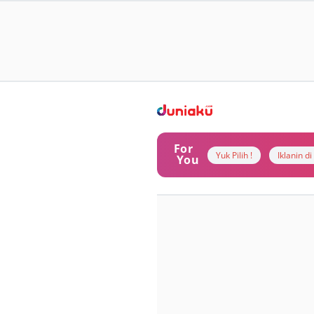
For
Yuk Pilih !
Iklanin d
You