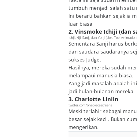
Fakta ini saja sudah memb
tumbuh menjadi salah satu 
Ini berarti bahkan sejak ia 
luar biasa.
2. Vinsmoke Ichiji (dan 
Ichiji, Niji, Sanji, dan Yonji (dok. Toei Animati
Sementara Sanji harus berke
dan saudara-saudaranya s
sukses Judge.
Hasilnya, mereka sudah memi
melampaui manusia biasa.
Yang jadi masalah adalah in
jadi bulan-bulanan mereka.
3. Charlotte Linlin
twitter.com/onepiecescreens
Meski terlahir sebagai manu
besar sejak kecil. Bukan cu
mengerikan.