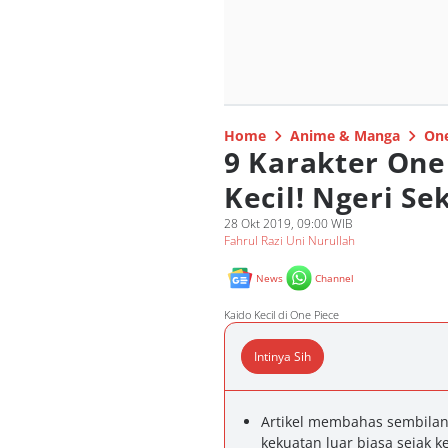
Home
Anime & Manga
One
9 Karakter One 
Kecil! Ngeri Sek
28 Okt 2019, 09:00 WIB
Fahrul Razi Uni Nurullah
News
Channel
Kaido Kecil di One Piece
Intinya Sih
Artikel membahas sembilan
kekuatan luar biasa sejak ke