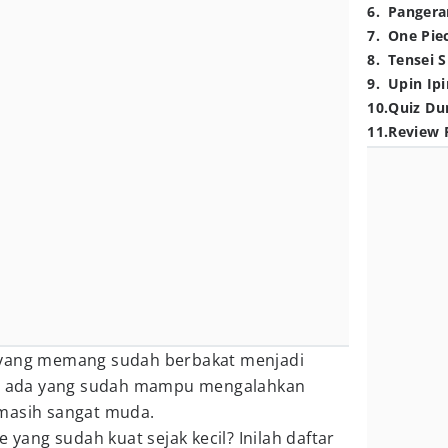
6
.
Pangera
7
.
One Pie
8
.
Tensei S
9
.
Upin Ipi
10
.
Quiz Du
11
.
Review 
 yang memang sudah berbakat menjadi
kan ada yang sudah mampu mengalahkan
masih sangat muda.
e yang sudah kuat sejak kecil? Inilah daftar