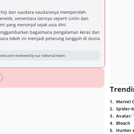
Ichiji dan saudara-saudaranya memperoleh
netik, sementara lainnya seperti Linlin dan
mi yang menonjol sejak usia dini.
menggambarkan bagaimana pengalaman keras dan
ra tokoh ini menjadi petarung tangguh di dunia
ted and reviewed by our editorial team.
Trendi
1
.
Marvel 
2
.
Spider-
3
.
Avatar: 
4
.
Bleach
5
.
Hunter 