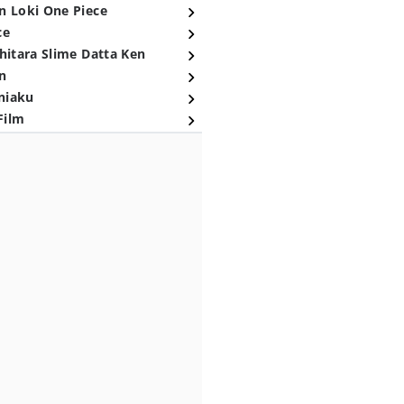
n Loki One Piece
ce
hitara Slime Datta Ken
n
niaku
Film