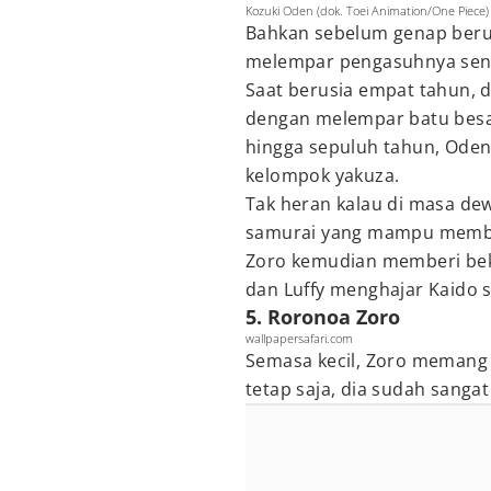
Kozuki Oden (dok. Toei Animation/One Piece)
Bahkan sebelum genap beru
melempar pengasuhnya send
Saat berusia empat tahun,
dengan melempar batu besar.
hingga sepuluh tahun, Ode
kelompok yakuza.
Tak heran kalau di masa de
samurai yang mampu membe
Zoro kemudian memberi be
dan Luffy menghajar Kaido 
5. Roronoa Zoro
wallpapersafari.com
Semasa kecil, Zoro meman
tetap saja, dia sudah sanga