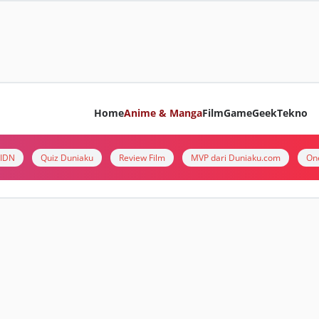
Home
Anime & Manga
Film
Game
Geek
Tekno
i IDN
Quiz Duniaku
Review Film
MVP dari Duniaku.com
On