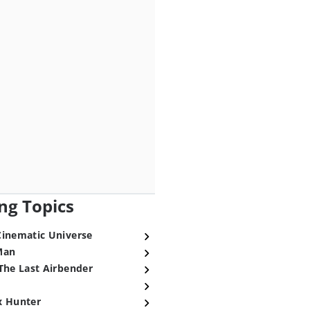
ng Topics
Cinematic Universe
Man
The Last Airbender
x Hunter