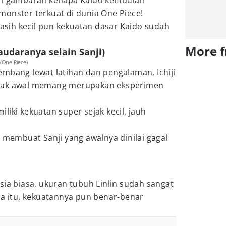
eri gambaran kenapa Kaido kemudian
monster terkuat di dunia One Piece!
masih kecil pun kekuatan dasar Kaido sudah
More 
saudaranya selain Sanji)
on/One Piece)
mbang lewat latihan dan pengalaman, Ichiji
ejak awal memang merupakan eksperimen
liki kekuatan super sejak kecil, jauh
i membuat Sanji yang awalnya dinilai gagal
sia biasa, ukuran tubuh Linlin sudah sangat
ma itu, kekuatannya pun benar-benar