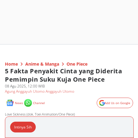
Home
Anime & Manga
One Piece
5 Fakta Penyakit Cinta yang Diderita
Pemimpin Suku Kuja One Piece
08 Agu 2025, 12:00 WIB
Agung Anggayuh Utomo Anggayuh Utomo
News
Channel
Add Us on Google
Love Sickness (dok. Toei Animation/One Piece)
Intinya Sih