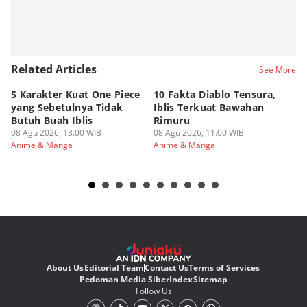
Related Articles
See More
5 Karakter Kuat One Piece
10 Fakta Diablo Tensura,
Be
yang Sebetulnya Tidak
Iblis Terkuat Bawahan
An
Butuh Buah Iblis
Rimuru
Ar
08 Agu 2026, 13:00 WIB
08 Agu 2026, 11:00 WIB
08
Anime & Manga
Anime & Manga
An
About Us
Editorial Team
Contact Us
Terms of Services
Pedoman Media Siber
Index
Sitemap
Follow Us