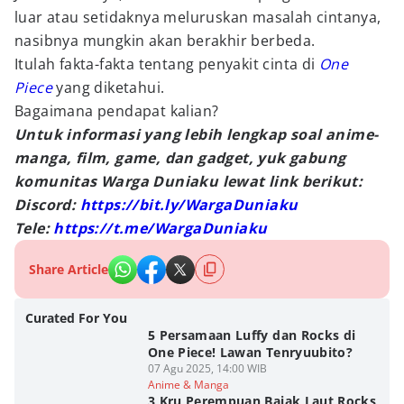
luar atau setidaknya meluruskan masalah cintanya,
nasibnya mungkin akan berakhir berbeda.
Itulah fakta-fakta tentang penyakit cinta di
One
Piece
yang diketahui.
Bagaimana pendapat kalian?
Untuk informasi yang lebih lengkap soal anime-
manga, film, game, dan gadget, yuk gabung
komunitas Warga Duniaku lewat link berikut:
Discord:
https://bit.ly/WargaDuniaku
Tele:
https://t.me/WargaDuniaku
Share Article
Curated For You
5 Persamaan Luffy dan Rocks di
One Piece! Lawan Tenryuubito?
07 Agu 2025, 14:00 WIB
Anime & Manga
3 Kru Perempuan Bajak Laut Rocks