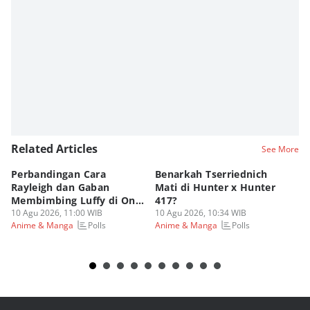
Fahrul Razi Uni Nurullah
Editor
Eddy Rusmanto
Related Articles
See More
Perbandingan Cara
Benarkah Tserriednich
Sc
Rayleigh dan Gaban
Mati di Hunter x Hunter
Se
Membimbing Luffy di One
417?
N
Piece!
10 Agu 2026, 11:00 WIB
10 Agu 2026, 10:34 WIB
10
Polls
Polls
Anime & Manga
Anime & Manga
An