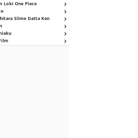
n Loki One Piece
ce
hitara Slime Datta Ken
n
niaku
Film