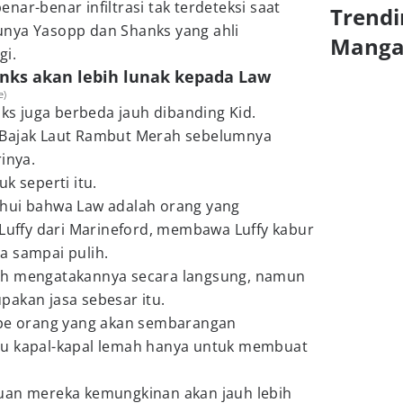
ar-benar infiltrasi tak terdeteksi saat
Trendi
nya Yasopp dan Shanks yang ahli
Mang
gi.
nks akan lebih lunak kepada Law
e)
s juga berbeda jauh dibanding Kid.
 Bajak Laut Rambut Merah sebelumnya
inya.
k seperti itu.
hui bahwa Law adalah orang yang
ffy dari Marineford, membawa Luffy kabur
a sampai pulih.
ah mengatakannya secara langsung, namun
pakan jasa sebesar itu.
ipe orang yang akan sembarangan
au kapal-kapal lemah hanya untuk membuat
uan mereka kemungkinan akan jauh lebih