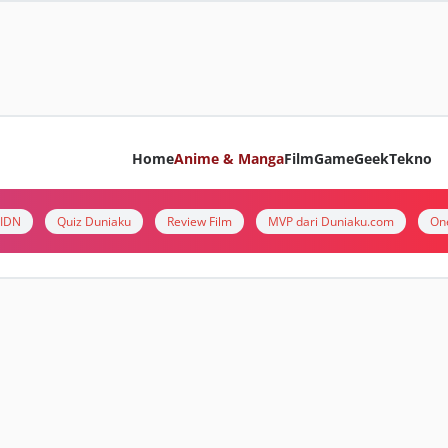
Home
Anime & Manga
Film
Game
Geek
Tekno
i IDN
Quiz Duniaku
Review Film
MVP dari Duniaku.com
On