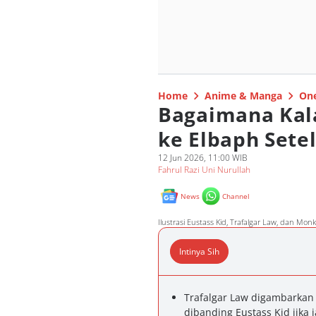
Home
Anime & Manga
One
Bagaimana Kala
ke Elbaph Sete
12 Jun 2026, 11:00 WIB
Fahrul Razi Uni Nurullah
News
Channel
Ilustrasi Eustass Kid, Trafalgar Law, dan Mon
Intinya Sih
Trafalgar Law digambarkan a
dibanding Eustass Kid jika 