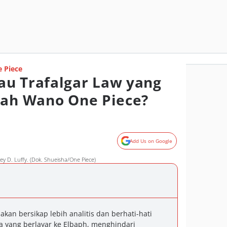
 Piece
u Trafalgar Law yang
lah Wano One Piece?
Add Us on Google
key D. Luffy. (Dok. Shueisha/One Piece)
kan bersikap lebih analitis dan berhati-hati
ia yang berlayar ke Elbaph, menghindari