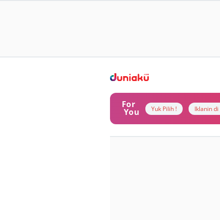
For
Yuk Pilih !
Iklanin d
You