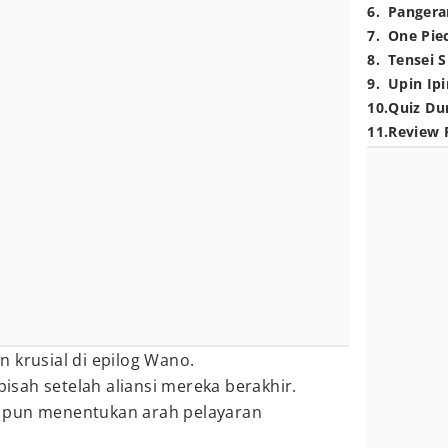
6
.
Pangera
7
.
One Pie
8
.
Tensei S
9
.
Upin Ipi
10
.
Quiz Du
11
.
Review 
 krusial di epilog Wano.
rpisah setelah aliansi mereka berakhir.
 pun menentukan arah pelayaran