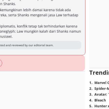
an Shanks.
emungkinan lebih damai karena tidak ada
reka, serta Shanks mengenali jasa Law terhadap
lomatis, konflik tetap tak terhindarkan karena
neglyph; Law mungkin kalah dari Shanks namun
nusiawi.
ted and reviewed by our editorial team.
Trendi
1
.
Marvel 
2
.
Spider-
3
.
Avatar: 
4
.
Bleach
5
.
Hunter 