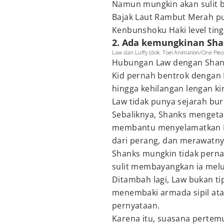
Namun mungkin akan sulit ben
Bajak Laut Rambut Merah pu
Kenbunshoku Haki level ting
2. Ada kemungkinan Sha
Law dan Luffy (dok. Toei Animation/One Piec
Hubungan Law dengan Shank
Kid pernah bentrok dengan
hingga kehilangan lengan kir
Law tidak punya sejarah buru
Sebaliknya, Shanks mengeta
membantu menyelamatkan Lu
dari perang, dan merawatny
Shanks mungkin tidak pern
sulit membayangkan ia melu
Ditambah lagi, Law bukan t
menembaki armada sipil at
pernyataan.
Karena itu, suasana pertem