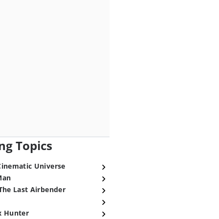
ng Topics
Cinematic Universe
Man
The Last Airbender
x Hunter