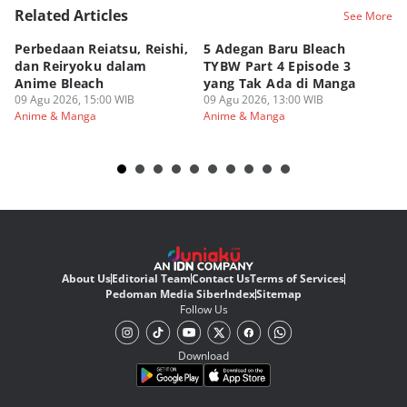
Related Articles
See More
Perbedaan Reiatsu, Reishi,
5 Adegan Baru Bleach
6 
dan Reiryoku dalam
TYBW Part 4 Episode 3
T
Anime Bleach
yang Tak Ada di Manga
Pa
09 Agu 2026, 15:00 WIB
09 Agu 2026, 13:00 WIB
09
Anime & Manga
Anime & Manga
An
About Us
Editorial Team
Contact Us
Terms of Services
Pedoman Media Siber
Index
Sitemap
Follow Us
Download