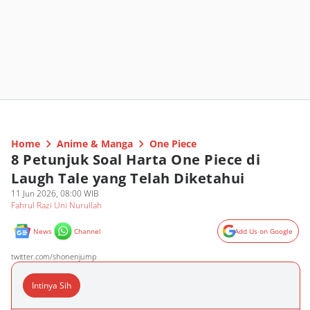
Home
Anime & Manga
One Piece
8 Petunjuk Soal Harta One Piece di
Laugh Tale yang Telah Diketahui
11 Jun 2026, 08:00 WIB
Fahrul Razi Uni Nurullah
News
Channel
Add Us on Google
twitter.com/shonenjump
Intinya Sih