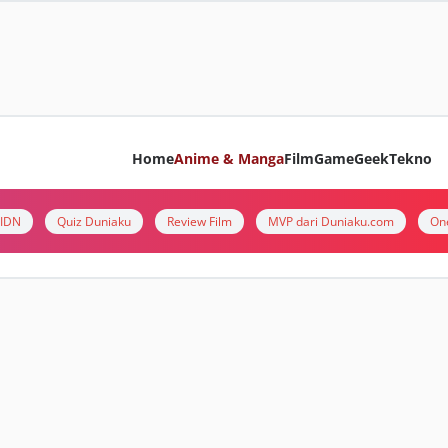
Home
Anime & Manga
Film
Game
Geek
Tekno
i IDN
Quiz Duniaku
Review Film
MVP dari Duniaku.com
On