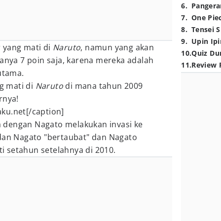
6
.
Pangera
7
.
One Pie
8
.
Tensei S
9
.
Upin Ipi
 yang mati di
Narut
o
, namun yang akan
10
.
Quiz Du
hanya 7 poin saja, karena mereka adalah
11
.
Review 
 utama.
ng mati di
Narut
o
di mana tahun 2009
rnya!
ku.net[/caption]
 dengan Nagato melakukan invasi ke
 dan Nagato "bertaubat" dan Nagato
 setahun setelahnya di 2010.