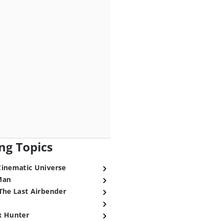
ng Topics
Cinematic Universe
Man
The Last Airbender
x Hunter