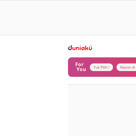
For
Yuk Pilih !
Iklanin d
You