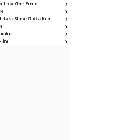
n Loki One Piece
ce
hitara Slime Datta Ken
n
niaku
Film