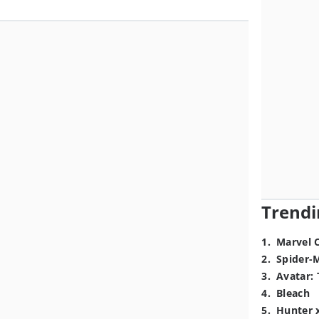
Trendi
1
.
Marvel 
2
.
Spider-
3
.
Avatar: 
4
.
Bleach
5
.
Hunter 