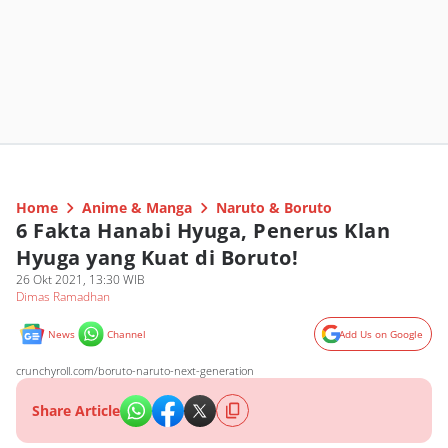
Home
Anime & Manga
Naruto & Boruto
6 Fakta Hanabi Hyuga, Penerus Klan
Hyuga yang Kuat di Boruto!
26 Okt 2021, 13:30 WIB
Dimas Ramadhan
News
Channel
Add Us on Google
crunchyroll.com/boruto-naruto-next-generation
Share Article