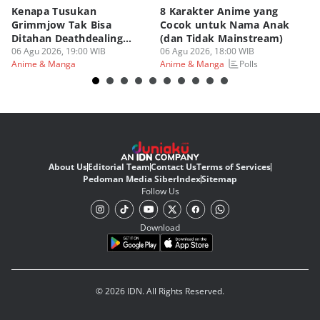
Kenapa Tusukan
8 Karakter Anime yang
4
Grimmjow Tak Bisa
Cocok untuk Nama Anak
B
Ditahan Deathdealing
(dan Tidak Mainstream)
Te
Askin Bleach?
06 Agu 2026, 19:00 WIB
06 Agu 2026, 18:00 WIB
06
Polls
Anime & Manga
Anime & Manga
An
About Us
Editorial Team
Contact Us
Terms of Services
Pedoman Media Siber
Index
Sitemap
Follow Us
Download
© 2026 IDN. All Rights Reserved.