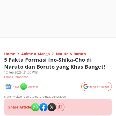
Home
Anime & Manga
Naruto & Boruto
5 Fakta Formasi Ino-Shika-Cho di
Naruto dan Boruto yang Khas Banget!
12 Feb 2025, 21:00 WIB
Dimas Ramadhan
News
Channel
Add Us on Google
crunchyroll.com/boruto-naruto-next-generation
Share Article