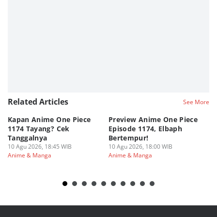
Editor
Dimas Ramadhan
Related Articles
See More
Kapan Anime One Piece
Preview Anime One Piece
Ka
1174 Tayang? Cek
Episode 1174, Elbaph
Ri
Tanggalnya
Bertempur!
10
An
10 Agu 2026, 18:45 WIB
10 Agu 2026, 18:00 WIB
Anime & Manga
Anime & Manga