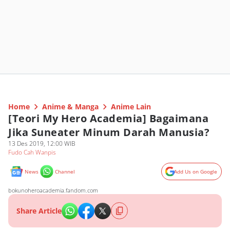
Home
Anime & Manga
Anime Lain
[Teori My Hero Academia] Bagaimana
Jika Suneater Minum Darah Manusia?
13 Des 2019, 12:00 WIB
Fudo Cah Wanpis
News
Channel
Add Us on Google
bokunoheroacademia.fandom.com
Share Article