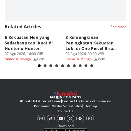
Related Articles
See More
6 Kekuatan Nen yang
3 Kemungkinan
K
Sederhana tapi Kuat di
Peningkatan Kekuatan
G
Hunter x Hunter!
Loki di One Piece! Bisa
Di
07 Agu 2026, 16:00 WIB
Lebih OP?
07 Agu 2026, 09:00 WIB
As
06
Polls
Polls
Anime & Manga
Anime & Manga
An
About Us
Editorial Team
Contact Us
Terms of Services
Pedoman Media Siber
Index
Sitemap
Follow Us
Download