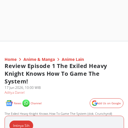
Home
Anime & Manga
Anime Lain
Review Episode 1 The Exiled Heavy
Knight Knows How To Game The
System!
17 Jun 2026, 10:00 WIB
Aditya Daniel
News
Channel
Add Us on Google
The Exiled Heavy Knight Knows How To Game The System (dok. Crunchyroll)
Intinya Sih