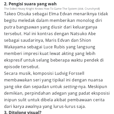
2. Pengisi suara yang wah
The Exiled Heavy Knight Knows How To Game The System (dok. Crunchyroll)
Takeo Otsuka sebagai Elma Edvan menariknya tidak
begitu meledak dalam memberikan monolog diri
putra bangsawan yang diusir dari keluarganya
tersebut. Hal ini kontras dengan Natsuko Abe
sebagai saudarinya, Maris Edvan dan Shion
Wakayama sebagai Luce Rubis yang langsung
memberi impresi kuat lewat akting yang lebih
ekspresif untuk selang beberapa waktu pendek di
episode tersebut.
Secara musik, komposisi Ludvig Forssell
membawakan seri yang tipikal ini dengan nuansa
yang oke dan sepadan untuk
setting
-nya. Meskipun
demikian, perpindahan adegan yang padat eksposisi
inipun sulit untuk dibela akibat pembawaan cerita
dari karya awalnya yang lurus-lurus saja.
3. Ditolong visual?