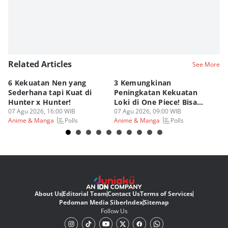
Related Articles
See More
6 Kekuatan Nen yang
3 Kemungkinan
K
Sederhana tapi Kuat di
Peningkatan Kekuatan
G
Hunter x Hunter!
Loki di One Piece! Bisa
Di
07 Agu 2026, 16:00 WIB
Lebih OP?
07 Agu 2026, 09:00 WIB
As
06
Polls
Polls
Anime & Manga
Anime & Manga
An
About Us
Editorial Team
Contact Us
Terms of Services
Pedoman Media Siber
Index
Sitemap
Follow Us