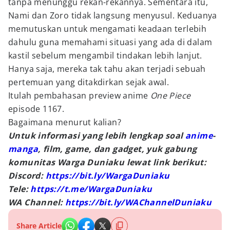
tanpa menunggu rekan-rekannya. Sementara itu,
Nami dan Zoro tidak langsung menyusul. Keduanya
memutuskan untuk mengamati keadaan terlebih
dahulu guna memahami situasi yang ada di dalam
kastil sebelum mengambil tindakan lebih lanjut.
Hanya saja, mereka tak tahu akan terjadi sebuah
pertemuan yang ditakdirkan sejak awal.
Itulah pembahasan preview anime
One Piece
episode 1167.
Bagaimana menurut kalian?
Untuk informasi yang lebih lengkap soal
anime
-
manga
, film, game, dan gadget, yuk gabung
komunitas Warga Duniaku lewat link berikut:
Discord:
https://bit.ly/WargaDuniaku
Tele:
https://t.me/WargaDuniaku
WA Channel:
https://bit.ly/WAChannelDuniaku
Share Article