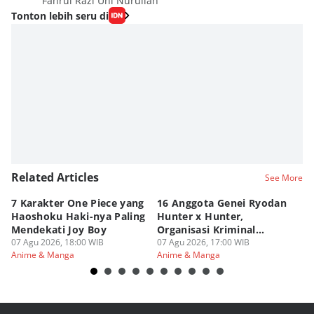
Fahrul Razi Uni Nurullah
Tonton lebih seru di
Related Articles
See More
7 Karakter One Piece yang
16 Anggota Genei Ryodan
6
Haoshoku Haki-nya Paling
Hunter x Hunter,
Se
Mendekati Joy Boy
Organisasi Kriminal
Hu
07 Agu 2026, 18:00 WIB
Berbahaya
07 Agu 2026, 17:00 WIB
07
Anime & Manga
Anime & Manga
An