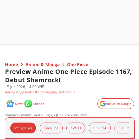
Home
Anime & Manga
One Piece
Preview Anime One Piece Episode 1167,
Debut Shamrock!
15 Jun 2026, 14:00 WIB
Agung Anggayuh Utomo Anggayuh Utomo
News
Channel
Add Us on Google
Shamrock membuka tudungnya (Dok. Toei/One Piece)
Intinya Sih
Timeline
5W1H
Gini Kak
Sisi Positif