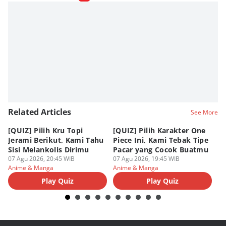
Related Articles
See More
[QUIZ] Pilih Kru Topi
[QUIZ] Pilih Karakter One
7 
Jerami Berikut, Kami Tahu
Piece Ini, Kami Tebak Tipe
Ha
Sisi Melankolis Dirimu
Pacar yang Cocok Buatmu
Me
07 Agu 2026, 20:45 WIB
07 Agu 2026, 19:45 WIB
07
Anime & Manga
Anime & Manga
An
Play Quiz
Play Quiz