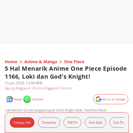
Home
Anime & Manga
One Piece
5 Hal Menarik Anime One Piece Episode
1166, Loki dan God's Knight!
15 Jun 2026, 13:04 WIB
Agung Anggayuh Utomo Anggayuh Utomo
News
Channel
Add Us on Google
Loki diminta Gunko bergabung ke God's Knight (Dok. Toei/One Piece)
Intinya Sih
Timeline
5W1H
Gini Kak
Sisi Positif