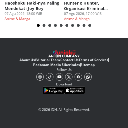
Haoshoku Haki-nya Paling
Hunter x Hunter,
Se
Mendekati Joy Boy
Organisasi Kriminal
Hu
07 Agu 2026, 18:00 WIB
Berbahaya
07 Agu 2026, 17:00 WIB
07
Anime & Manga
Anime & Manga
An
About Us
Editorial Team
Contact Us
Terms of Services
Pedoman Media Siber
Index
Sitemap
Follow Us
Download
© 2026 IDN. All Rights Reserved.