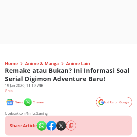
Home
Anime & Manga
Anime Lain
Remake atau Bukan? Ini Informasi Soal
Serial Digimon Adventure Baru!
19 Jan 2020, 11:19 WIB
Ghia
News
Channel
Add Us on Google
facebook.com/Nmia.Gaming
Share Article