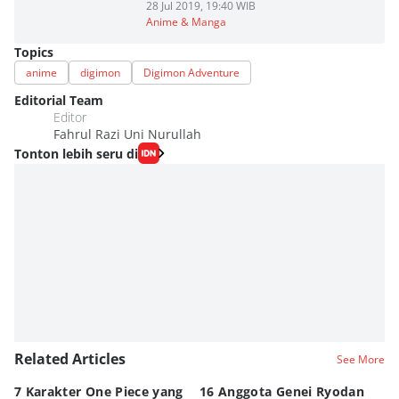
28 Jul 2019, 19:40 WIB
Anime & Manga
Topics
anime
digimon
Digimon Adventure
Editorial Team
Editor
Fahrul Razi Uni Nurullah
Tonton lebih seru di
Related Articles
See More
7 Karakter One Piece yang
16 Anggota Genei Ryodan
6