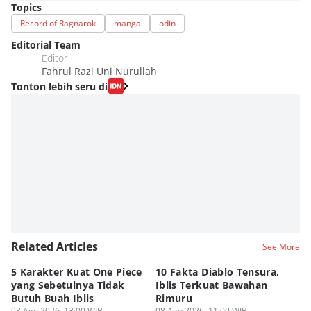
Topics
Record of Ragnarok
manga
odin
Editorial Team
Editor
Fahrul Razi Uni Nurullah
Tonton lebih seru di
Related Articles
See More
5 Karakter Kuat One Piece
10 Fakta Diablo Tensura,
Be
yang Sebetulnya Tidak
Iblis Terkuat Bawahan
An
Butuh Buah Iblis
Rimuru
Ar
08 Agu 2026, 13:00 WIB
08 Agu 2026, 11:00 WIB
08