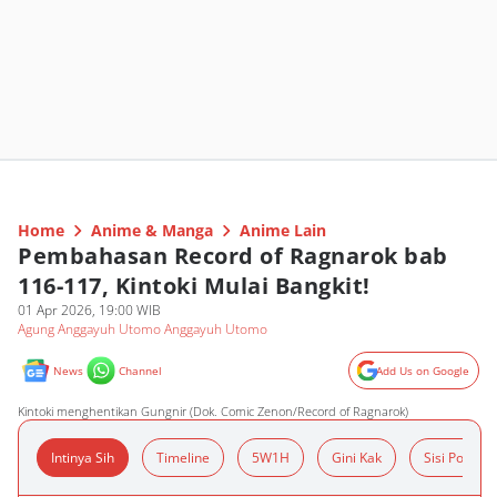
Home
Anime & Manga
Anime Lain
Pembahasan Record of Ragnarok bab
116-117, Kintoki Mulai Bangkit!
01 Apr 2026, 19:00 WIB
Agung Anggayuh Utomo Anggayuh Utomo
News
Channel
Add Us on Google
Kintoki menghentikan Gungnir (Dok. Comic Zenon/Record of Ragnarok)
Intinya Sih
Timeline
5W1H
Gini Kak
Sisi Positif