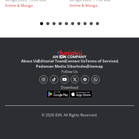
Anime & Manga
Anime & Manga
An
About Us
Editorial Team
Contact Us
Terms of Services
Pedoman Media Siber
Index
Sitemap
Follow Us
Download
© 2026 IDN. All Rights Reserved.