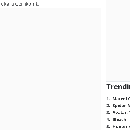
 karakter ikonik.
Trendi
1
.
Marvel 
2
.
Spider-
3
.
Avatar: 
4
.
Bleach
5
.
Hunter 