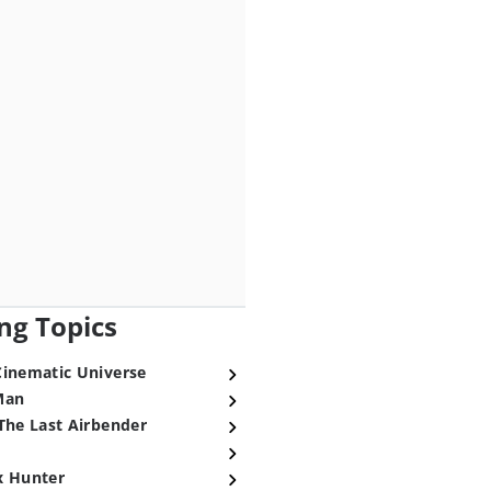
ng Topics
Cinematic Universe
Man
The Last Airbender
x Hunter