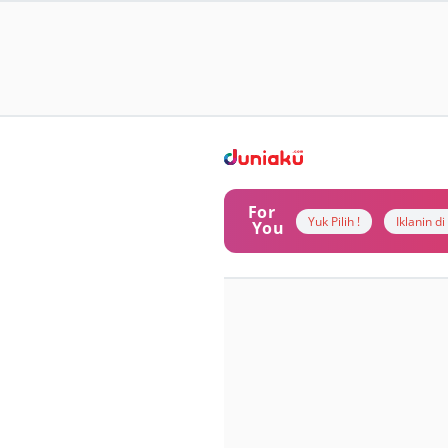
For
Yuk Pilih !
Iklanin d
You