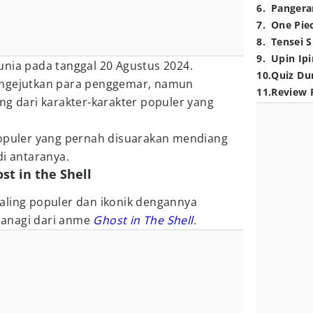
6
.
Pangera
7
.
One Pie
8
.
Tensei S
9
.
Upin Ipi
unia pada tanggal 20 Agustus 2024.
10
.
Quiz Du
engejutkan para penggemar, namun
11
.
Review 
ng dari karakter-karakter populer yang
populer yang pernah disuarakan mendiang
di antaranya.
st in the Shell
aling populer dan ikonik dengannya
anagi dari anme
Ghost in The Shell
.