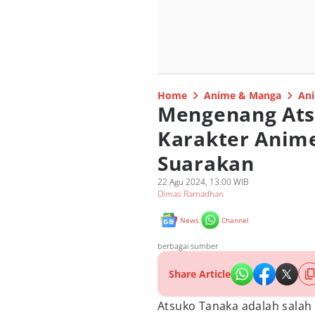
Home
Anime & Manga
Ani
Mengenang Atsu
Karakter Anime
Suarakan
22 Agu 2024, 13:00 WIB
Dimas Ramadhan
News
Channel
berbagai sumber
Share Article
Atsuko Tanaka adalah salah 