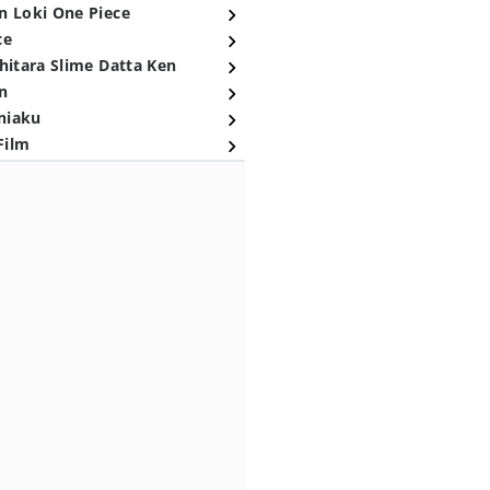
n Loki One Piece
ce
hitara Slime Datta Ken
n
niaku
Film