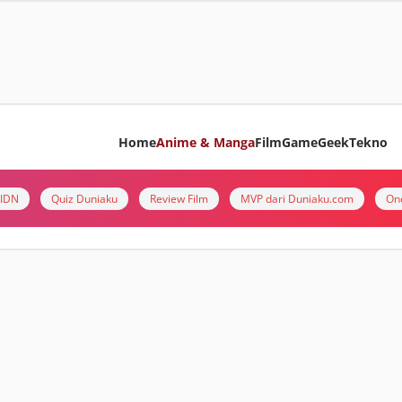
Home
Anime & Manga
Film
Game
Geek
Tekno
i IDN
Quiz Duniaku
Review Film
MVP dari Duniaku.com
On