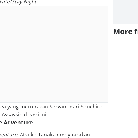
Fate/Stay Night
.
More 
edea yang merupakan Servant dari Souchirou
Assassin di seri ini.
rre Adventure
dventure
, Atsuko Tanaka menyuarakan