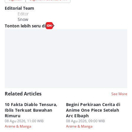
Editorial Team
Editor
Snow
Tonton lebih seru di
Related Articles
See More
10 Fakta Diablo Tensura,
Begini Perkiraan Cerita di
[Q
Iblis Terkuat Bawahan
Anime One Piece Setelah
Je
Rimuru
Arc Elbaph
Si
08 Agu 2026, 11:00 WIB
08 Agu 2026, 09:00 WIB
07
Anime & Manga
Anime & Manga
An