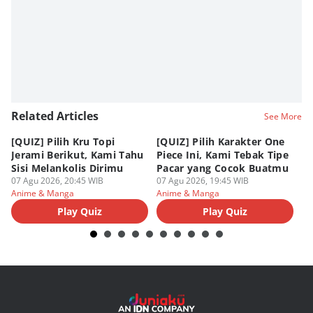
Fahrul Razi Uni Nurullah
Editor
Agung Anggayuh Utomo Anggayuh Utomo
Editor
Eddy Rusmanto
Related Articles
See More
[QUIZ] Pilih Kru Topi
[QUIZ] Pilih Karakter One
7 
Jerami Berikut, Kami Tahu
Piece Ini, Kami Tebak Tipe
Ha
Sisi Melankolis Dirimu
Pacar yang Cocok Buatmu
Me
07 Agu 2026, 20:45 WIB
07 Agu 2026, 19:45 WIB
07
Anime & Manga
Anime & Manga
An
Play Quiz
Play Quiz