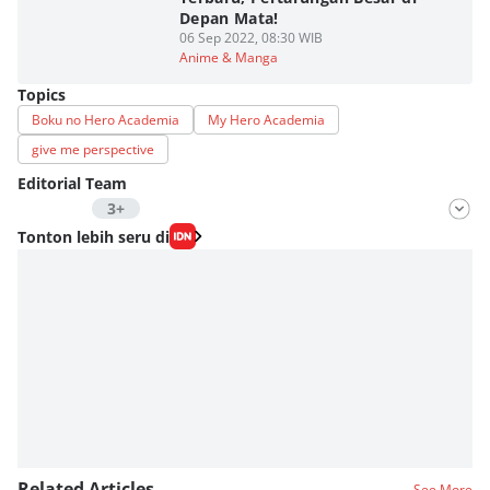
Depan Mata!
06 Sep 2022, 08:30 WIB
Anime & Manga
Topics
Boku no Hero Academia
My Hero Academia
give me perspective
Editorial Team
3+
Editor
Tonton lebih seru di
Fahrul Razi Uni Nurullah
Editor
SEO Intern Duniaku
Editor
Eddy Rusmanto
Related Articles
See More