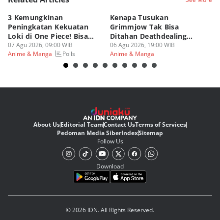
3 Kemungkinan
Kenapa Tusukan
8 
Peningkatan Kekuatan
Grimmjow Tak Bisa
C
Loki di One Piece! Bisa
Ditahan Deathdealing
(d
Lebih OP?
07 Agu 2026, 09:00 WIB
Askin Bleach?
06 Agu 2026, 19:00 WIB
06
Polls
Anime & Manga
Anime & Manga
An
About Us
Editorial Team
Contact Us
Terms of Services
Pedoman Media Siber
Index
Sitemap
Follow Us
Download
© 2026 IDN. All Rights Reserved.