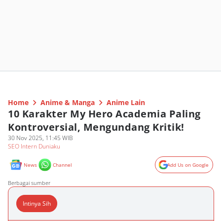
Home
Anime & Manga
Anime Lain
10 Karakter My Hero Academia Paling
Kontroversial, Mengundang Kritik!
30 Nov 2025, 11:45 WIB
SEO Intern Duniaku
News
Channel
Add Us on Google
Berbagai sumber
Intinya Sih