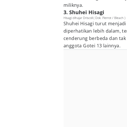
miliknya.
3. Shuhei Hisagi
Hisagi dihajar Driscoll ( Dok. Pierrot / Bleach )
Shuhei Hisagi turut menjadi
diperhatikan lebih dalam, t
cenderung berbeda dan tak b
anggota Gotei 13 lainnya.