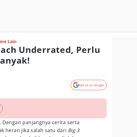
me Lain
each Underrated, Perlu
Banyak!
Add Us on Google
. Dengan panjangnya cerita serta
k heran jika salah satu dari
Big 3