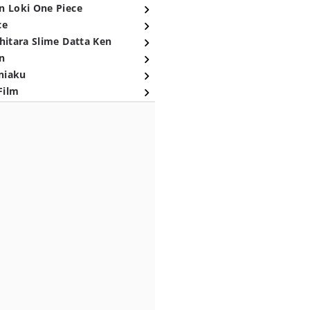
n Loki One Piece
ce
hitara Slime Datta Ken
n
niaku
Film