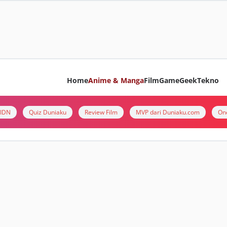
Home
Anime & Manga
Film
Game
Geek
Tekno
i IDN
Quiz Duniaku
Review Film
MVP dari Duniaku.com
On