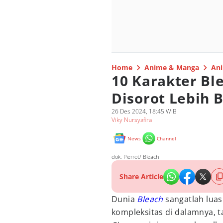
Home
Anime & Manga
Ani
10 Karakter Bl
Disorot Lebih 
26 Des 2024, 18:45 WIB
Viky Nursyafira
News
Channel
dok. Pierrot/ Bleach
Share Article
Dunia
Bleach
sangatlah luas
kompleksitas di dalamnya, ta