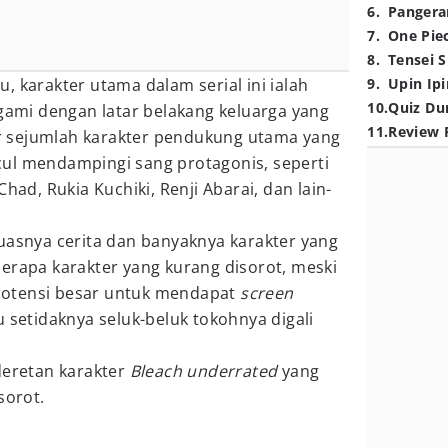
6
.
Pangera
7
.
One Pie
8
.
Tensei S
, karakter utama dalam serial ini ialah
9
.
Upin Ipi
10
.
Quiz Du
igami dengan latar belakang keluarga yang
11
.
Review 
dir sejumlah karakter pendukung utama yang
ul mendampingi sang protagonis, seperti
had, Rukia Kuchiki, Renji Abarai, dan lain-
uasnya cerita dan banyaknya karakter yang
erapa karakter yang kurang disorot, meski
otensi besar untuk mendapat
screen
u setidaknya seluk-beluk tokohnya digali
deretan karakter
Bleach
underrated
yang
sorot.