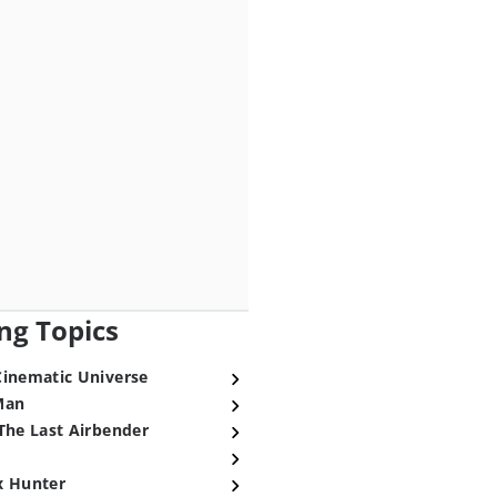
ng Topics
Cinematic Universe
Man
The Last Airbender
x Hunter