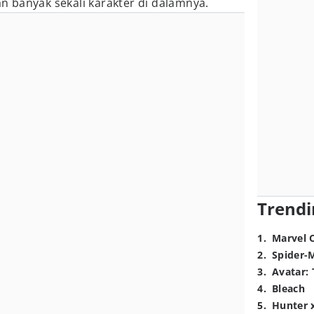
n banyak sekali karakter di dalamnya.
Trendi
1
.
Marvel 
2
.
Spider-
3
.
Avatar: 
4
.
Bleach
5
.
Hunter 