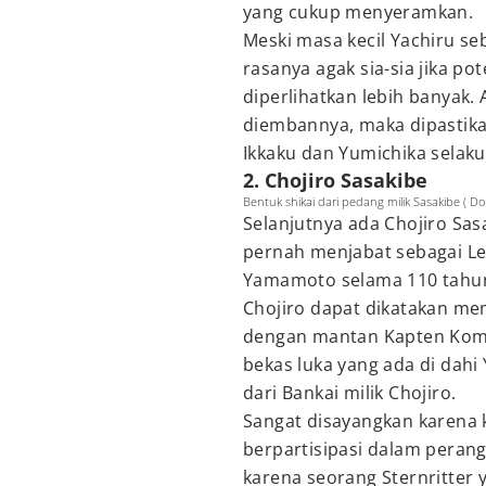
yang cukup menyeramkan.
Meski masa kecil Yachiru se
rasanya agak sia-sia jika p
diperlihatkan lebih banyak.
diembannya, maka dipastika
Ikkaku dan Yumichika selaku p
2. Chojiro Sasakibe
Bentuk shikai dari pedang milik Sasakibe ( Dok
Selanjutnya ada Chojiro Sas
pernah menjabat sebagai Le
Yamamoto selama 110 tahu
Chojiro dapat dikatakan mem
dengan mantan Kapten Koma
bekas luka yang ada di dahi
dari Bankai milik Chojiro.
Sangat disayangkan karena k
berpartisipasi dalam perang
karena seorang Sternritter