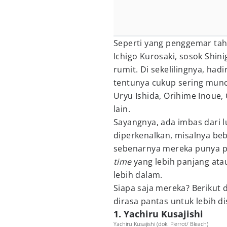
Seperti yang penggemar tahu
Ichigo Kurosaki, sosok Shin
rumit. Di sekelilingnya, ha
tentunya cukup sering munc
Uryu Ishida, Orihime Inoue, C
lain.
Sayangnya, ada imbas dari l
diperkenalkan, misalnya beb
sebenarnya mereka punya p
time
yang lebih panjang ata
lebih dalam.
Siapa saja mereka? Berikut 
dirasa pantas untuk lebih di
1. Yachiru Kusajishi
Yachiru Kusajishi (dok. Pierrot/ Bleach)