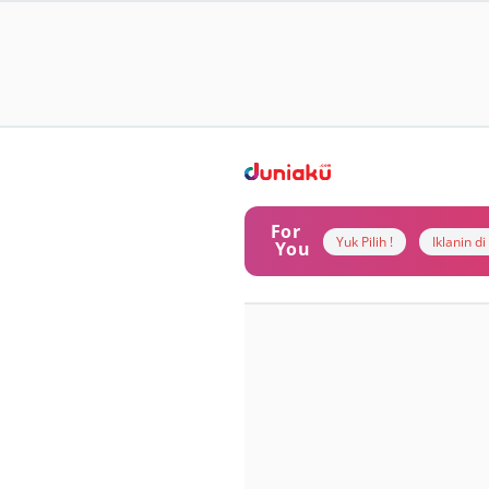
For
Yuk Pilih !
Iklanin d
You