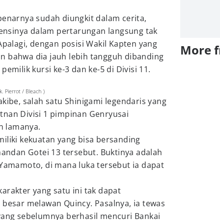
benarnya sudah diungkit dalam cerita,
otensinya dalam pertarungan langsung tak
 Apalagi, dengan posisi Wakil Kapten yang
More 
n bahwa dia jauh lebih tangguh dibanding
emilik kursi ke-3 dan ke-5 di Divisi 11.
. Pierrot / Bleach )
akibe, salah satu Shinigami legendaris yang
tnan Divisi 1 pimpinan Genryusai
n lamanya.
iliki kekuatan yang bisa bersanding
ndan Gotei 13 tersebut. Buktinya adalah
 Yamamoto, di mana luka tersebut ia dapat
arakter yang satu ini tak dapat
 besar melawan Quincy. Pasalnya, ia tewas
 yang sebelumnya berhasil mencuri Bankai