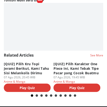
Tonton lebih seru di
Related Articles
See More
[QUIZ] Pilih Kru Topi
[QUIZ] Pilih Karakter One
7 
Jerami Berikut, Kami Tahu
Piece Ini, Kami Tebak Tipe
Ha
Sisi Melankolis Dirimu
Pacar yang Cocok Buatmu
Me
07 Agu 2026, 20:45 WIB
07 Agu 2026, 19:45 WIB
07
Anime & Manga
Anime & Manga
An
Play Quiz
Play Quiz