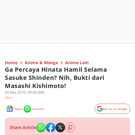
Home
Anime & Manga
Anime Lain
Ga Percaya Hinata Hamil Selama
Sasuke Shinden? Nih, Bukti dari
Masashi Kishimoto!
04 Des 2016, 09:06 WIB
Doni
News
Channel
Add Us on Google
Share Article