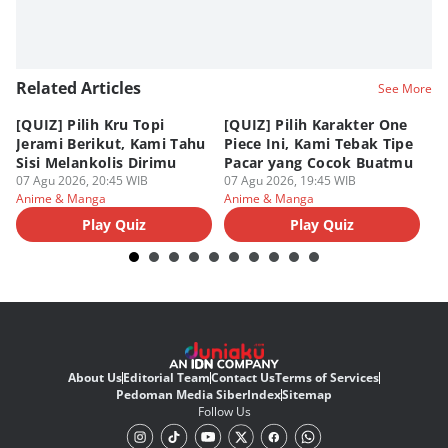
Related Articles
See More
[QUIZ] Pilih Kru Topi
[QUIZ] Pilih Karakter One
7 
Jerami Berikut, Kami Tahu
Piece Ini, Kami Tebak Tipe
Ha
Sisi Melankolis Dirimu
Pacar yang Cocok Buatmu
Me
07 Agu 2026, 20:45 WIB
07 Agu 2026, 19:45 WIB
07
Anime & Manga
Anime & Manga
An
Play Quiz
Play Quiz
About Us
Editorial Team
Contact Us
Terms of Services
Pedoman Media Siber
Index
Sitemap
Follow Us