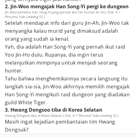
2. Jin-Woo mengajak Han Song-Yi pergi ke dungeon
Jin-Woo bertemu Han Song-Yi yang pernah ikut tim hunter Jin-Ho ( Dok. A-1
Pictures/ Solo Leveling S2 )
Setelah mendapat info dari guru Jin-Ah, Jin-Woo tak
menyangka kalau murid yang dimaksud adalah
orang yang sudah ia kenal.
Yah, dia adalah Han Song-Yi yang pernah ikut raid
Yoo Jin-Ho dulu. Rupanya, dia ingin terus
melanjutkan mimpinya untuk menjadi seorang
hunter.
Tahu bahwa menghentikannya secara langsung itu
langkah sia-sia, Jin-Woo akhirnya memilih mengajak
Han Song-Yi mengikuti raid dungeon yang diadakan
guild White Tiger.
3. Hwang Dongsoo tiba di Korea Selatan
Hwang Dongsoo tiba di Korea Selatan ( Dok. A-1 Pictures/ Solo Leveling S2 )
Masih ingat kejadian pembantaian tim Hwang
Dongsuk?