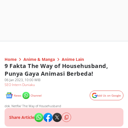
Home
Anime & Manga
Anime Lain
9 Fakta The Way of Househusband,
Punya Gaya Animasi Berbeda!
06 Jan 2023, 10:00 WIB
SEO Intern Duniaku
News
Channel
Add Us on Google
dok. Netflix/ The Way of Househusband
Share Article