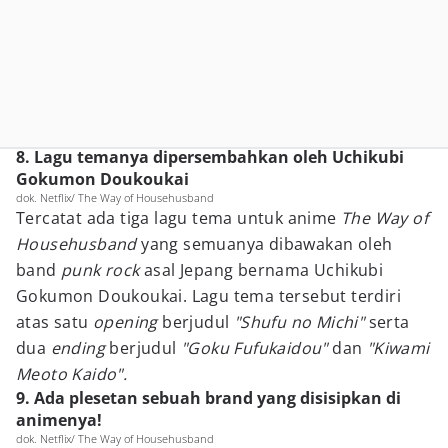
8. Lagu temanya dipersembahkan oleh Uchikubi
Gokumon Doukoukai
dok. Netflix/ The Way of Househusband
Tercatat ada tiga lagu tema untuk anime
The Way of
Househusband
yang semuanya dibawakan oleh
band
punk rock
asal Jepang bernama Uchikubi
Gokumon Doukoukai. Lagu tema tersebut terdiri
atas satu
opening
berjudul
"Shufu no Michi"
serta
dua
ending
berjudul
"Goku Fufukaidou"
dan
"Kiwami
Meoto Kaido".
9. Ada plesetan sebuah brand yang disisipkan di
animenya!
dok. Netflix/ The Way of Househusband