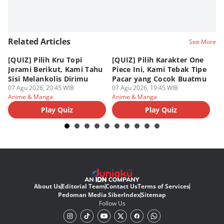
Related Articles
See More
[QUIZ] Pilih Kru Topi
[QUIZ] Pilih Karakter One
7 
Jerami Berikut, Kami Tahu
Piece Ini, Kami Tebak Tipe
Ha
Sisi Melankolis Dirimu
Pacar yang Cocok Buatmu
Me
07 Agu 2026, 20:45 WIB
07 Agu 2026, 19:45 WIB
07
Anime & Manga
Anime & Manga
An
Play Quiz
Play Quiz
About Us
Editorial Team
Contact Us
Terms of Services
Pedoman Media Siber
Index
Sitemap
Follow Us