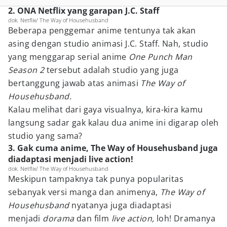
2. ONA Netflix yang garapan J.C. Staff
dok. Netflix/ The Way of Househusband
Beberapa penggemar anime tentunya tak akan
asing dengan studio animasi J.C. Staff. Nah, studio
yang menggarap serial anime
One Punch Man
Season 2
tersebut adalah studio yang juga
bertanggung jawab atas animasi
The Way of
Househusband.
Kalau melihat dari gaya visualnya, kira-kira kamu
langsung sadar gak kalau dua anime ini digarap oleh
studio yang sama?
3. Gak cuma anime, The Way of Househusband juga
diadaptasi menjadi live action!
dok. Netflix/ The Way of Househusband
Meskipun tampaknya tak punya popularitas
sebanyak versi manga dan animenya,
The Way of
Househusband
nyatanya juga diadaptasi
menjadi
dorama
dan film
live action,
loh! Dramanya