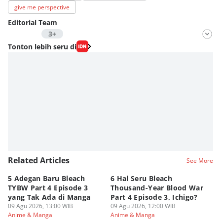
give me perspective
Editorial Team
3+
Editor
Tonton lebih seru di
Fahrul Razi Uni Nurullah
Editor
Agung Anggayuh Utomo Anggayuh Utomo
Editor
Eddy Rusmanto
Related Articles
See More
5 Adegan Baru Bleach
6 Hal Seru Bleach
Da
TYBW Part 4 Episode 3
Thousand-Year Blood War
Hu
yang Tak Ada di Manga
Part 4 Episode 3, Ichigo?
Sk
09 Agu 2026, 13:00 WIB
09 Agu 2026, 12:00 WIB
09
Anime & Manga
Anime & Manga
An