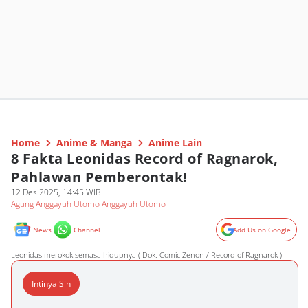
Home
Anime & Manga
Anime Lain
8 Fakta Leonidas Record of Ragnarok,
Pahlawan Pemberontak!
12 Des 2025, 14:45 WIB
Agung Anggayuh Utomo Anggayuh Utomo
News
Channel
Add Us on Google
Leonidas merokok semasa hidupnya ( Dok. Comic Zenon / Record of Ragnarok )
Intinya Sih