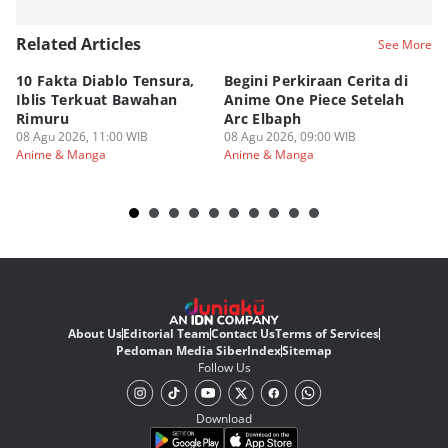
Related Articles
See More
10 Fakta Diablo Tensura,
Begini Perkiraan Cerita di
[Q
Iblis Terkuat Bawahan
Anime One Piece Setelah
Je
Rimuru
Arc Elbaph
Si
08 Agu 2026, 11:00 WIB
08 Agu 2026, 09:00 WIB
07
Anime & Manga
Anime & Manga
An
About Us
Editorial Team
Contact Us
Terms of Services
Pedoman Media Siber
Index
Sitemap
Follow Us
Download