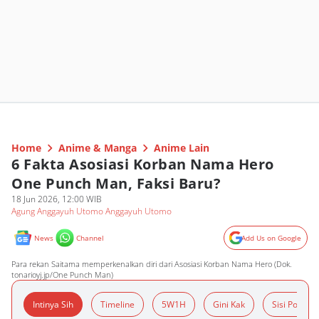
Home
Anime & Manga
Anime Lain
6 Fakta Asosiasi Korban Nama Hero
One Punch Man, Faksi Baru?
18 Jun 2026, 12:00 WIB
Agung Anggayuh Utomo Anggayuh Utomo
News
Channel
Add Us on Google
Para rekan Saitama memperkenalkan diri dari Asosiasi Korban Nama Hero (Dok.
tonarioyj.jp/One Punch Man)
Intinya Sih
Timeline
5W1H
Gini Kak
Sisi Positif