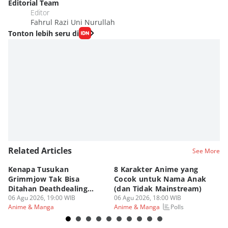
Editorial Team
Editor
Fahrul Razi Uni Nurullah
Tonton lebih seru di
Related Articles
See More
Kenapa Tusukan
8 Karakter Anime yang
4
Grimmjow Tak Bisa
Cocok untuk Nama Anak
B
Ditahan Deathdealing
(dan Tidak Mainstream)
Te
Askin Bleach?
06 Agu 2026, 19:00 WIB
06 Agu 2026, 18:00 WIB
06
Polls
Anime & Manga
Anime & Manga
An