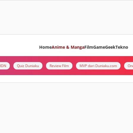
Home
Anime & Manga
Film
Game
Geek
Tekno
i IDN
Quiz Duniaku
Review Film
MVP dari Duniaku.com
On