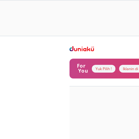
For
Yuk Pilih !
Iklanin d
You