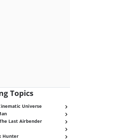
ng Topics
Cinematic Universe
Man
The Last Airbender
x Hunter