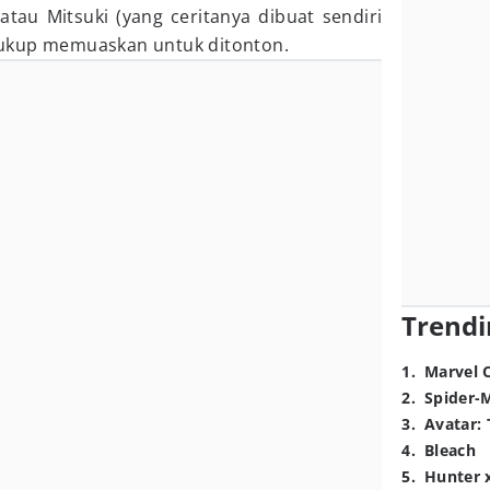
atau Mitsuki (yang ceritanya dibuat sendiri
ukup memuaskan untuk ditonton.
Trendi
1
.
Marvel 
2
.
Spider-
3
.
Avatar: 
4
.
Bleach
5
.
Hunter 