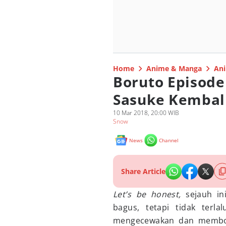
Home
Anime & Manga
Ani
Boruto Episode 
Sasuke Kembali
10 Mar 2018, 20:00 WIB
Snow
News
Channel
Share Article
Let’s be honest,
sejauh i
bagus, tetapi tidak terla
mengecewakan dan membos