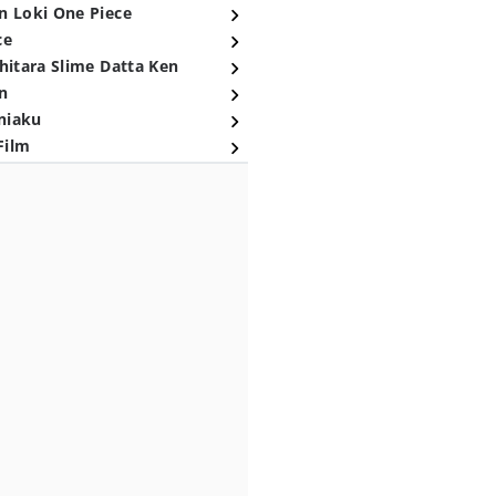
n Loki One Piece
ce
hitara Slime Datta Ken
n
niaku
Film