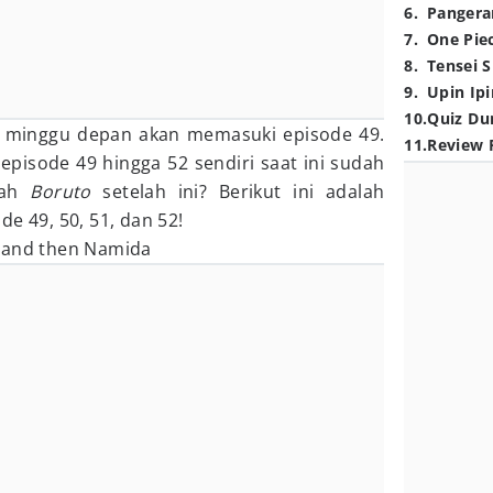
6
.
Pangera
7
.
One Pie
8
.
Tensei S
9
.
Upin Ipi
10
.
Quiz Du
i minggu depan akan memasuki episode 49.
11
.
Review 
o
episode 49 hingga 52 sendiri saat ini sudah
isah
Boruto
setelah ini? Berikut ini adalah
de 49, 50, 51, dan 52!
 and then Namida