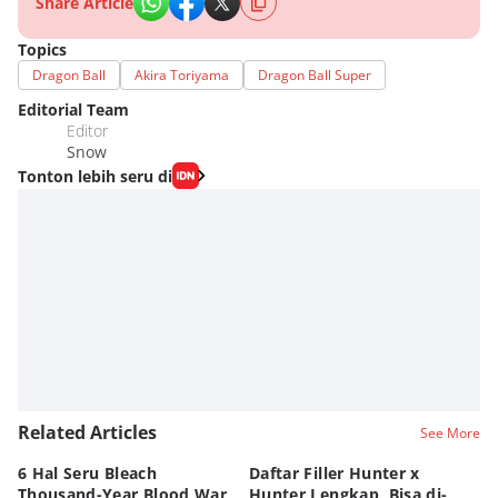
Share Article
Topics
Dragon Ball
Akira Toriyama
Dragon Ball Super
Editorial Team
Editor
Snow
Tonton lebih seru di
Related Articles
See More
6 Hal Seru Bleach
Daftar Filler Hunter x
24
Thousand-Year Blood War
Hunter Lengkap, Bisa di-
B