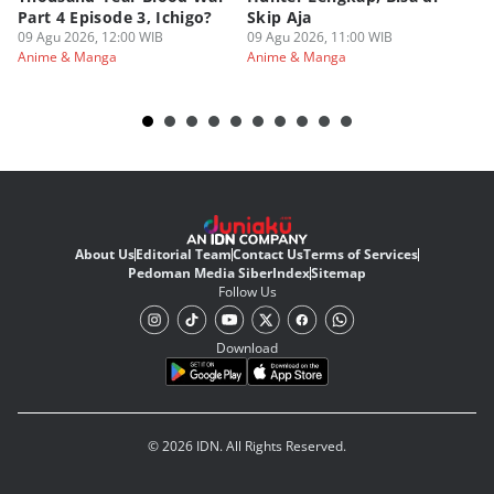
Part 4 Episode 3, Ichigo?
Skip Aja
hi
09 Agu 2026, 12:00 WIB
09 Agu 2026, 11:00 WIB
09
Anime & Manga
Anime & Manga
An
About Us
Editorial Team
Contact Us
Terms of Services
Pedoman Media Siber
Index
Sitemap
Follow Us
Download
© 2026 IDN. All Rights Reserved.