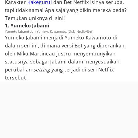
Karakter
Kakegurui
dan Bet Netflix isinya serupa,
tapi tidak sama! Apa saja yang bikin mereka beda?
Temukan uniknya di sini!
1. Yumeko Jabami
Yumeko Jabami dan Yumeko Kawamoto. (Dok. Netflix/Bet)
Yumeko Jabami menjadi Yumeko Kawamoto di
dalam seri ini, di mana versi Bet yang diperankan
oleh Miku Martineau justru menyembunyikan
statusnya sebagai Jabami dalam menyesuaikan
perubahan
setting
yang terjadi di seri Netflix
tersebut .