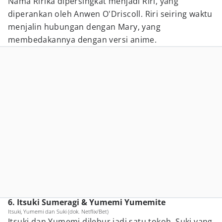
Nama Ririka dipersingkat menjadi Riri, yang
diperankan oleh Anwen O'Driscoll. Riri seiring waktu
menjalin hubungan dengan Mary, yang
membedakannya dengan versi anime.
6. Itsuki Sumeragi & Yumemi Yumemite
Itsuki, Yumemi dan Suki (dok. Netflix/Bet)
Itsuki dan Yumemi dilebur jadi satu tokoh, Suki yang