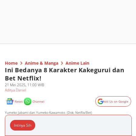
Home
Anime & Manga
Anime Lain
Ini Bedanya 8 Karakter Kakegurui dan
Bet Netflix!
21 Mei 2025, 11:00 WIB
Aditya Daniel
News
Channel
Add Us on Google
Yumeko Jabami dan Yumeko Kawamoto. (Dok. Netflix/Bet)
Intinya Sih