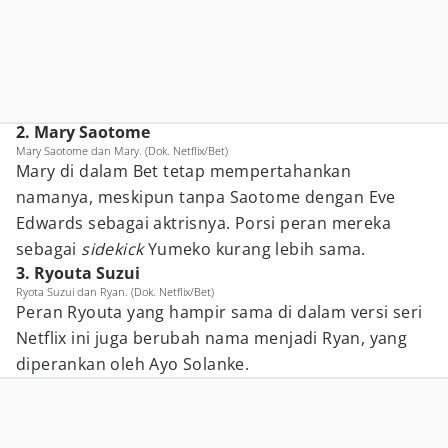
2. Mary Saotome
Mary Saotome dan Mary. (Dok. Netflix/Bet)
Mary di dalam Bet tetap mempertahankan
namanya, meskipun tanpa Saotome dengan Eve
Edwards sebagai aktrisnya. Porsi peran mereka
sebagai
sidekick
Yumeko kurang lebih sama.
3. Ryouta Suzui
Ryota Suzui dan Ryan. (Dok. Netflix/Bet)
Peran Ryouta yang hampir sama di dalam versi seri
Netflix ini juga berubah nama menjadi Ryan, yang
diperankan oleh Ayo Solanke.