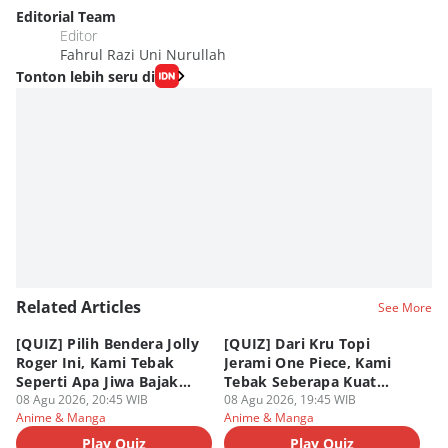
Editorial Team
Editor
Fahrul Razi Uni Nurullah
Tonton lebih seru di
Related Articles
See More
[QUIZ] Pilih Bendera Jolly
[QUIZ] Dari Kru Topi
P
Roger Ini, Kami Tebak
Jerami One Piece, Kami
di
Seperti Apa Jiwa Bajak
Tebak Seberapa Kuat
K
Laut Dalam Dirimu
08 Agu 2026, 20:45 WIB
Mentalmu
08 Agu 2026, 19:45 WIB
08
Anime & Manga
Anime & Manga
An
Play Quiz
Play Quiz