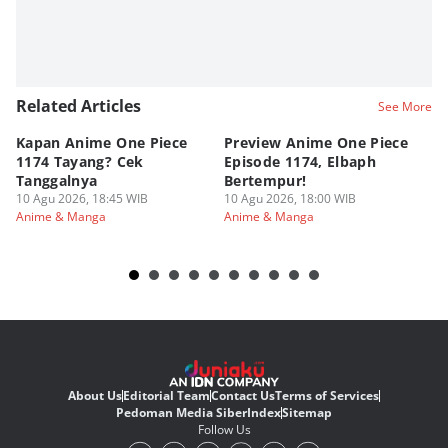
Related Articles
See More
Kapan Anime One Piece
Preview Anime One Piece
Ka
1174 Tayang? Cek
Episode 1174, Elbaph
Ri
Tanggalnya
Bertempur!
10
An
10 Agu 2026, 18:45 WIB
10 Agu 2026, 18:00 WIB
Anime & Manga
Anime & Manga
About Us
Editorial Team
Contact Us
Terms of Services
Pedoman Media Siber
Index
Sitemap
Follow Us