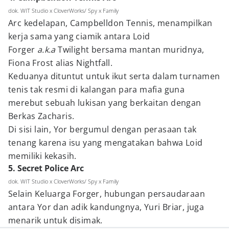
dok. WIT Studio x CloverWorks/ Spy x Family
Arc kedelapan, Campbelldon Tennis, menampilkan
kerja sama yang ciamik antara Loid
Forger
a.k.a
Twilight bersama mantan muridnya,
Fiona Frost alias Nightfall.
Keduanya dituntut untuk ikut serta dalam turnamen
tenis tak resmi di kalangan para mafia guna
merebut sebuah lukisan yang berkaitan dengan
Berkas Zacharis.
Di sisi lain, Yor bergumul dengan perasaan tak
tenang karena isu yang mengatakan bahwa Loid
memiliki kekasih.
5. Secret Police Arc
dok. WIT Studio x CloverWorks/ Spy x Family
Selain Keluarga Forger, hubungan persaudaraan
antara Yor dan adik kandungnya, Yuri Briar, juga
menarik untuk disimak.