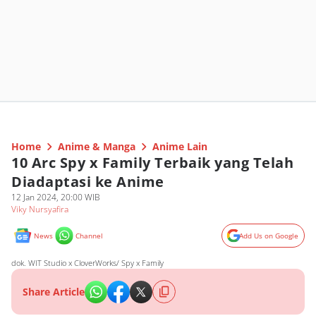
Home
Anime & Manga
Anime Lain
10 Arc Spy x Family Terbaik yang Telah
Diadaptasi ke Anime
12 Jan 2024, 20:00 WIB
Viky Nursyafira
News
Channel
Add Us on Google
dok. WIT Studio x CloverWorks/ Spy x Family
Share Article