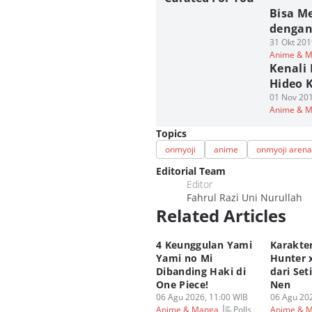
Bisa M
dengan
31 Okt 201
Anime & 
Kenali
Hideo 
01 Nov 201
Anime & 
Topics
onmyoji
anime
onmyoji arena
Editorial Team
Editor
Fahrul Razi Uni Nurullah
Related Articles
4 Keunggulan Yami
Karakte
Yami no Mi
Hunter 
Dibanding Haki di
dari Set
One Piece!
Nen
06 Agu 2026, 11:00 WIB
06 Agu 202
Polls
Anime & Manga
Anime & 