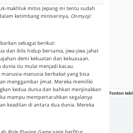
uk-makhluk mitos Jepang ini tentu sudah
dalam ketimbang miniserinya,
Onmyoji:
barkan sebagai berikut:
 dan iblis hidup bersama, jiwa-jiwa jahat
jajahan demi kekuatan dan kekuasaan.
 dunia itu mulai menjadi kacau.
 manusia-manusia berbakat yang bisa
an menggambar jimat. Mereka memiliki
gkan kedua dunia dan bahkan menjinakkan
Tonton lebi
reka mampu mempertaruhkan segalanya
n keadilan di antara dua dunia. Mereka
buah
Role Playing Game
yang berfitur