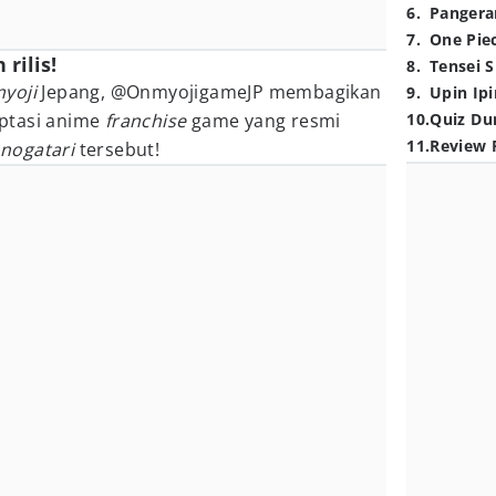
6
.
Pangera
7
.
One Pie
rilis!
8
.
Tensei S
yoji
Jepang, @OnmyojigameJP membagikan
9
.
Upin Ipi
ptasi anime
franchise
game yang resmi
10
.
Quiz Du
11
.
Review 
nogatari
tersebut!