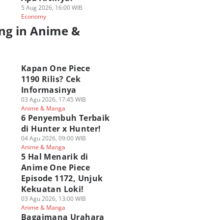
5 Aug 2026, 16:00 WIB
Economy
ng in Anime &
a
Kapan One Piece
1190 Rilis? Cek
Informasinya
03 Agu 2026, 17:45 WIB
Anime & Manga
6 Penyembuh Terbaik
di Hunter x Hunter!
04 Agu 2026, 09:00 WIB
Anime & Manga
5 Hal Menarik di
Anime One Piece
Masalah Karakter
6 Buah Iblis yang
6 Wujud
Episode 1172, Unjuk
n-Buah Iblis
Diduga Eksis Sejak
Transformasi
Kekuatan Loki!
elawan Nerona
Era Void Century di
Terkuat di Hunter 
03 Agu 2026, 13:00 WIB
u di One Piece
One Piece
Hunter! Banyak ya
Anime & Manga
 Agu 2026, 16:00 WIB
05 Agu 2026, 14:00 WIB
Ngeri!
Bagaimana Urahara
Polls
Polls
ime & Manga
Anime & Manga
05 Agu 2026, 13:00 WIB