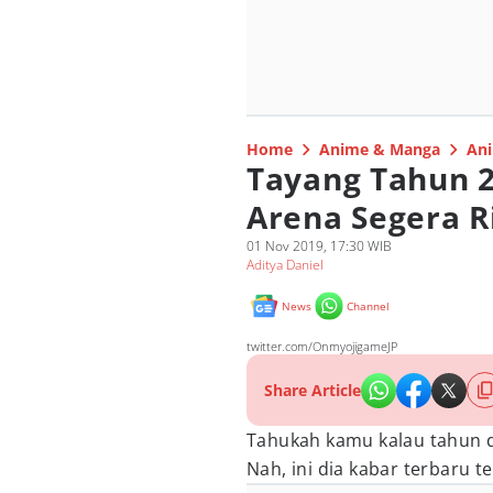
Home
Anime & Manga
Ani
Tayang Tahun 
Arena Segera Ri
01 Nov 2019, 17:30 WIB
Aditya Daniel
News
Channel
twitter.com/OnmyojigameJP
Share Article
Tahukah kamu kalau tahun d
Nah, ini dia kabar terbaru t