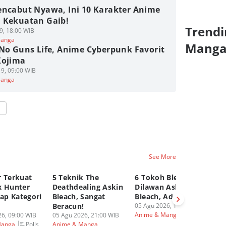
encabut Nyawa, Ini 10 Karakter Anime
 Kekuatan Gaib!
Trendi
9, 18:00 WIB
Manga
Mang
 No Guns Life, Anime Cyberpunk Favorit
Kojima
9, 09:00 WIB
Manga
See More
r Terkuat
5 Teknik The
6 Tokoh Bleach yang
5 
x Hunter
Deathdealing Askin
Dilawan Askin
No
iap Kategori
Bleach, Sangat
Bleach, Ada Ichigo?
M
Beracun!
05 Agu 2026, 18:00 WIB
Im
Anime & Manga
6, 09:00 WIB
05 Agu 2026, 21:00 WIB
05
Polls
Manga
Anime & Manga
An