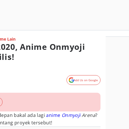
me Lain
2020, Anime Onmyoji
lis!
Add Us on Google
epan bakal ada lagi
anime
Onmyoji
Arena
?
entang proyek tersebut!