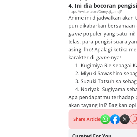
4. Ini dia bocoran pengis
https://twitter.com/OnmyojigameJP
Anime ini dijadwalkan akan
pun dikabarkan bersamaan d
game
populer yang satu ini!
Jelas, para pengisi suara y
asing, lho! Apalagi ketika 
karakter di
game
-nya!
Kugimiya Rie sebagai 
Miyuki Sawashiro sebag
Suzuki Tatsuhisa seba
Noriyaki Sugiyama seb
Apa pendapatmu terhadap
akan tayang ini? Bagikan o
Share Article
Curated For You