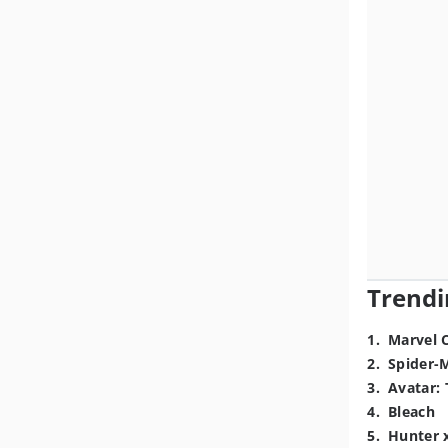
Trendi
1
.
Marvel 
2
.
Spider-
3
.
Avatar: 
4
.
Bleach
5
.
Hunter 