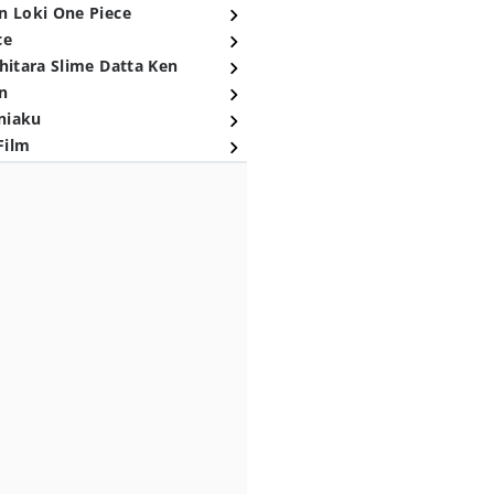
n Loki One Piece
ce
hitara Slime Datta Ken
n
niaku
Film