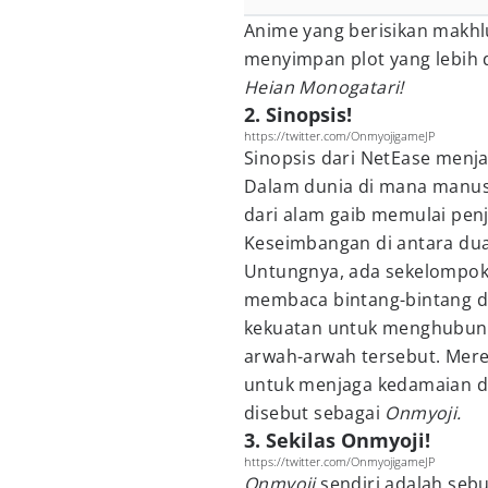
Anime yang berisikan makhl
menyimpan plot yang lebih 
Heian Monogatari!
2. Sinopsis!
https://twitter.com/OnmyojigameJP
Sinopsis dari NetEase menja
Dalam dunia di mana manusia
dari alam gaib memulai pen
Keseimbangan di antara dua
Untungnya, ada sekelompok
membaca bintang-bintang d
kekuatan untuk menghubun
arwah-arwah tersebut. Me
untuk menjaga kedamaian da
disebut sebagai
Onmyoji.
3. Sekilas Onmyoji!
https://twitter.com/OnmyojigameJP
Onmyoji
sendiri adalah se