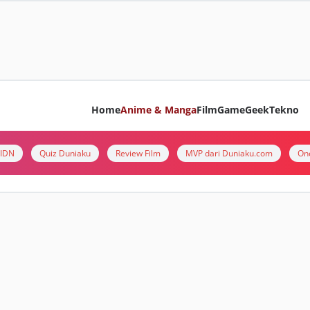
Home
Anime & Manga
Film
Game
Geek
Tekno
i IDN
Quiz Duniaku
Review Film
MVP dari Duniaku.com
On