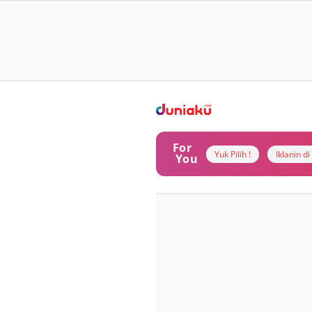
For
Yuk Pilih !
Iklanin d
You