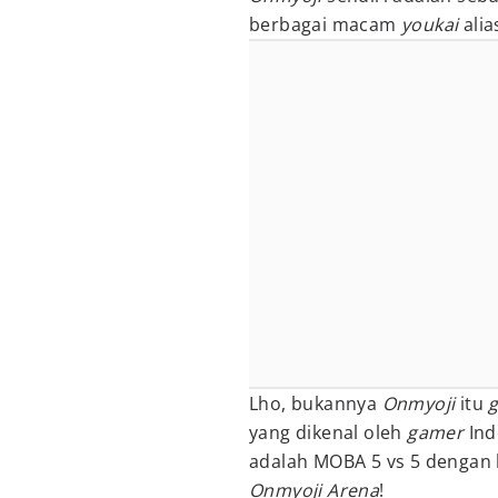
berbagai macam
youkai
ali
Lho, bukannya
Onmyoji
itu
yang dikenal oleh
gamer
Ind
adalah MOBA 5 vs 5 dengan 
Onmyoji Arena
!