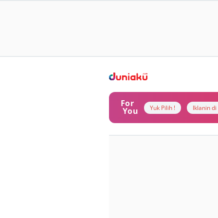
For
Yuk Pilih !
Iklanin d
You