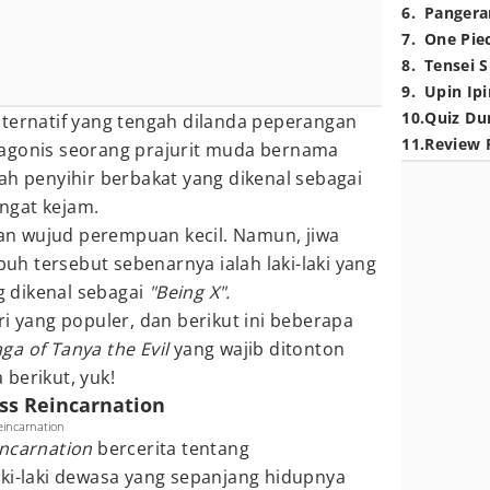
6
.
Pangera
7
.
One Pie
8
.
Tensei S
9
.
Upin Ipi
10
.
Quiz Du
lternatif yang tengah dilanda peperangan
11
.
Review 
agonis seorang prajurit muda bernama
ah penyihir berbakat yang dikenal sebagai
angat kejam.
n wujud perempuan kecil. Namun, jiwa
h tersebut sebenarnya ialah laki-laki yang
 dikenal sebagai
"Being X".
ri yang populer, dan berikut ini beberapa
ga of Tanya the Evil
yang wajib ditonton
berikut, yuk!
ess Reincarnation
eincarnation
incarnation
bercerita tentang
aki-laki dewasa yang sepanjang hidupnya