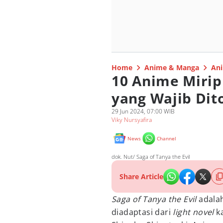
Home
Anime & Manga
Ani
10 Anime Mirip 
yang Wajib Dit
29 Jun 2024, 07:00 WIB
Viky Nursyafira
News
Channel
dok. Nut/ Saga of Tanya the Evil
Share Article
Saga of Tanya the Evil
adalah
diadaptasi dari
light novel
k