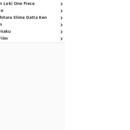
n Loki One Piece
ce
hitara Slime Datta Ken
n
niaku
Film