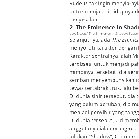
Rudeus tak ingin menyia-ny
untuk menjalani hidupnya 
penyesalan.
2. The Eminence in Sha
dok. Nexus/ The Eminence in Shadow Seaso
Selanjutnya, ada
The Emine
menyoroti karakter dengan k
Karakter sentralnya ialah M
terobsesi untuk menjadi pa
mimpinya tersebut, dia seri
sembari menyembunyikan id
tewas tertabrak truk, lalu be
Di dunia sihir tersebut, dia
yang belum berubah, dia mul
menjadi penyihir yang tang
Di dunia tersebut, Cid mem
anggotanya ialah orang-ora
julukan "Shadow", Cid membe