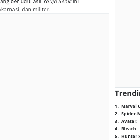
ang berjudul asli
Youjo Senki
ini
karnasi, dan militer.
Trendi
1
.
Marvel 
2
.
Spider-
3
.
Avatar: 
4
.
Bleach
5
.
Hunter 