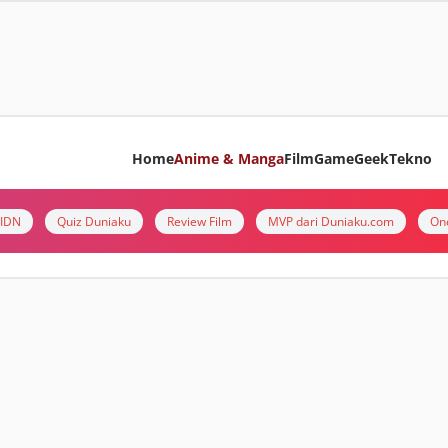
Home
Anime & Manga
Film
Game
Geek
Tekno
i IDN
Quiz Duniaku
Review Film
MVP dari Duniaku.com
On