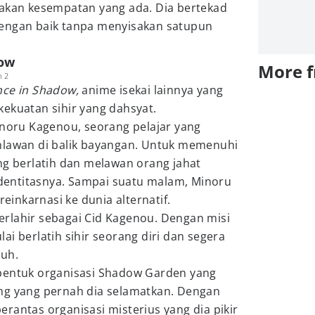
iakan kesempatan yang ada. Dia bertekad
dengan baik tanpa menyisakan satupun
dow
More 
n 2
nce in Shadow,
anime isekai lainnya yang
ekuatan sihir yang dahsyat.
inoru Kagenou, seorang pelajar yang
hlawan di balik bayangan. Untuk memenuhi
ng berlatih dan melawan orang jahat
entitasnya. Sampai suatu malam, Minoru
reinkarnasi ke dunia alternatif.
 terlahir sebagai Cid Kagenou. Dengan misi
ai berlatih sihir seorang diri dan segera
guh.
bentuk organisasi Shadow Garden yang
ng yang pernah dia selamatkan. Dengan
rantas organisasi misterius yang dia pikir