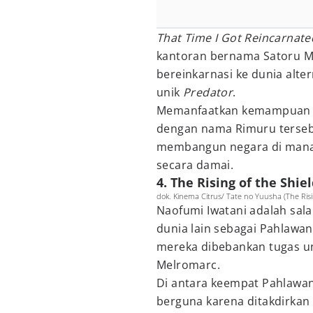
That Time I Got Reincarnate
kantoran bernama Satoru Mik
bereinkarnasi ke dunia alt
unik
Predator
.
Memanfaatkan kemampuan te
dengan nama Rimuru terseb
membangun negara di mana
secara damai.
4. The Rising of the Shie
dok. Kinema Citrus/ Tate no Yuusha (The Risi
Naofumi Iwatani adalah sala
dunia lain sebagai Pahlawan
mereka dibebankan tugas u
Melromarc.
Di antara keempat Pahlawan
berguna karena ditakdirkan