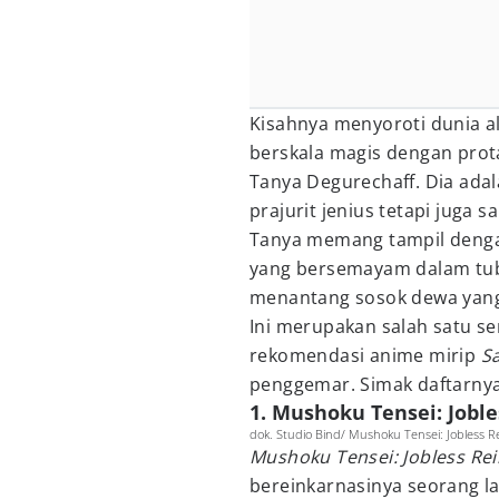
Kisahnya menyoroti dunia a
berskala magis dengan prot
Tanya Degurechaff. Dia adal
prajurit jenius tetapi juga s
Tanya memang tampil denga
yang bersemayam dalam tubu
menantang sosok dewa yang
Ini merupakan salah satu se
rekomendasi anime mirip
Sa
penggemar. Simak daftarnya 
1. Mushoku Tensei: Jobl
dok. Studio Bind/ Mushoku Tensei: Jobless R
Mushoku Tensei: Jobless Re
bereinkarnasinya seorang l