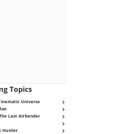
ng Topics
Cinematic Universe
Man
The Last Airbender
x Hunter