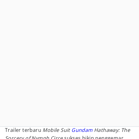
Trailer terbaru
Mobile Suit
Gundam
Hathaway: The
Sorcery of Nymph Circe
sukses bikin penggemar