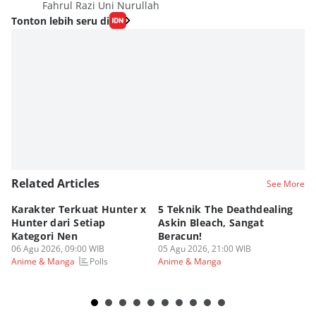
Fahrul Razi Uni Nurullah
Tonton lebih seru di
Related Articles
See More
Karakter Terkuat Hunter x
5 Teknik The Deathdealing
6 
Hunter dari Setiap
Askin Bleach, Sangat
Di
Kategori Nen
Beracun!
Ic
06 Agu 2026, 09:00 WIB
05 Agu 2026, 21:00 WIB
05
Polls
Anime & Manga
Anime & Manga
An