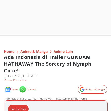
Home
Anime & Manga
Anime Lain
Ada Indonesia di Trailer GUNDAM
HATHAWAY The Sorcery of Nymph
Circe!
18 Des 2025, 12:00 WIB
Dimas Ramadhan
News
Channel
Add Us on Google
Indonesia di Trailer Gundam Hathaway The Sorcery of Nymph Circe
Intinya Sih