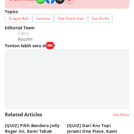
Topics
Dragon Ball
Saitama
One Punch man
Son Go Ku
Editorial Team
Editor
Ryuzen
Tonton lebih seru di
Related Articles
See More
[QUIZ] Pilih Bendera Jolly
[QUIZ] Dari Kru Topi
P
Roger Ini, Kami Tebak
Jerami One Piece, Kami
di