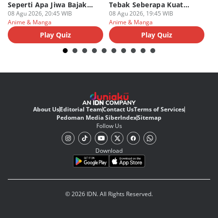
Seperti Apa Jiwa Bajak
Tebak Seberapa Kuat
K
Laut Dalam Dirimu
08 Agu 2026, 20:45 WIB
Mentalmu
08 Agu 2026, 19:45 WIB
08
Anime & Manga
Anime & Manga
An
Play Quiz
Play Quiz
About Us
Editorial Team
Contact Us
Terms of Services
Pedoman Media Siber
Index
Sitemap
Follow Us
Download
© 2026 IDN. All Rights Reserved.