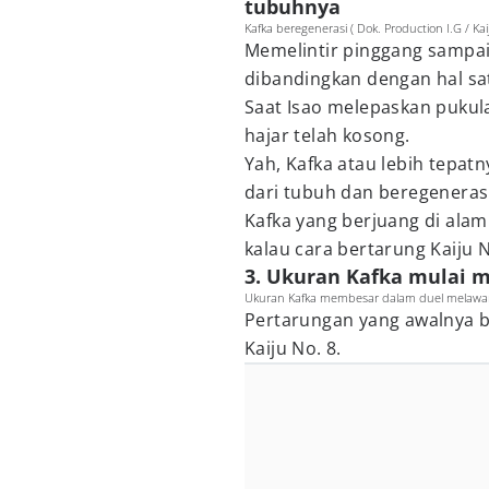
tubuhnya
Kafka beregenerasi ( Dok. Production I.G / Kai
Memelintir pinggang sampai
dibandingkan dengan hal sat
Saat Isao melepaskan pukula
hajar telah kosong.
Yah, Kafka atau lebih tepat
dari tubuh dan beregenerasi
Kafka yang berjuang di ala
kalau cara bertarung Kaiju N
3. Ukuran Kafka mulai m
Ukuran Kafka membesar dalam duel melawan Is
Pertarungan yang awalnya be
Kaiju No. 8.