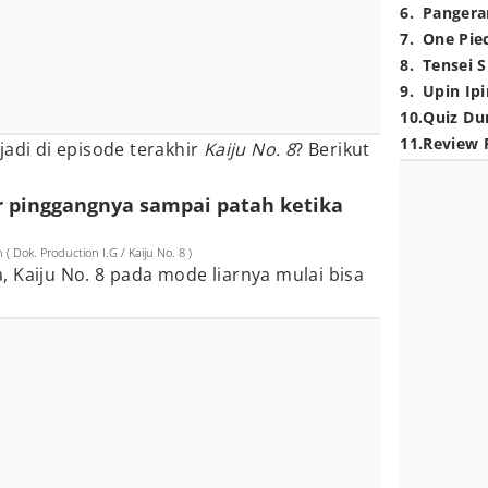
6
.
Pangera
7
.
One Pie
8
.
Tensei S
9
.
Upin Ipi
10
.
Quiz Du
11
.
Review 
jadi di episode terakhir
Kaiju No. 8
? Berikut
ir pinggangnya sampai patah ketika
( Dok. Production I.G / Kaiju No. 8 )
 Kaiju No. 8 pada mode liarnya mulai bisa