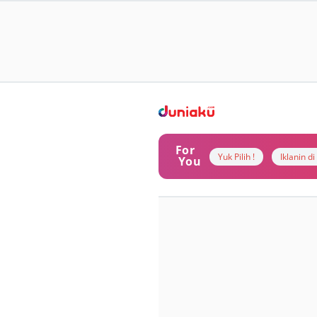
For
Yuk Pilih !
Iklanin d
You