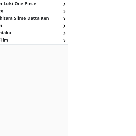
n Loki One Piece
ce
hitara Slime Datta Ken
n
niaku
Film