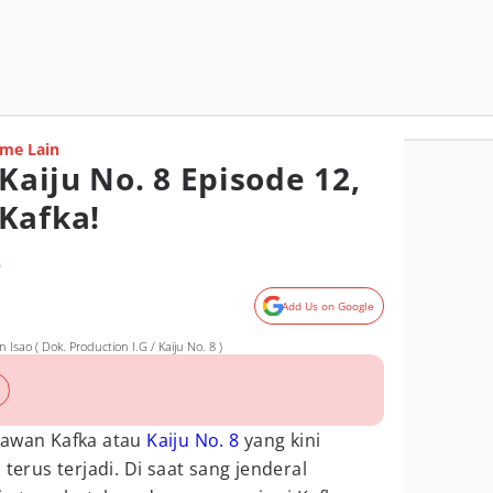
me Lain
 Kaiju No. 8 Episode 12,
Kafka!
o
Add Us on Google
ao ( Dok. Production I.G / Kaiju No. 8 )
lawan Kafka atau
Kaiju No. 8
yang kini
 terus terjadi. Di saat sang jenderal