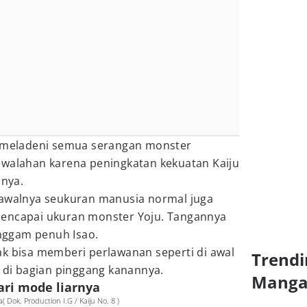
a meladeni semua serangan monster
ewalahan karena peningkatan kekuatan Kaiju
nnya.
 awalnya seukuran manusia normal juga
mencapai ukuran monster Yoju. Tangannya
nggam penuh Isao.
i tak bisa memberi perlawanan seperti di awal
Trendi
h di bagian pinggang kanannya.
Mang
dari mode liarnya
Dok. Production I.G / Kaiju No. 8 )