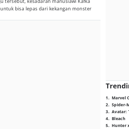
u tersebut, kesadaran manusiawi Kafka
 untuk bisa lepas dari kekangan monster
Trendi
1
.
Marvel 
2
.
Spider-
3
.
Avatar: 
4
.
Bleach
5
.
Hunter 