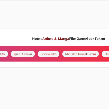
Home
Anime & Manga
Film
Game
Geek
Tekno
i IDN
Quiz Duniaku
Review Film
MVP dari Duniaku.com
On