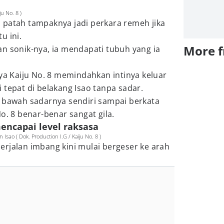
ju No. 8 )
 patah tampaknya jadi perkara remeh jika
u ini.
More 
n sonik-nya, ia mendapati tubuh yang ia
nya Kaiju No. 8 memindahkan intinya keluar
 tepat di belakang Isao tanpa sadar.
m bawah sadarnya sendiri sampai berkata
o. 8 benar-benar sangat gila.
encapai level raksasa
ao ( Dok. Production I.G / Kaiju No. 8 )
rjalan imbang kini mulai bergeser ke arah