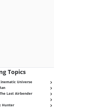
ng Topics
Cinematic Universe
Man
The Last Airbender
x Hunter