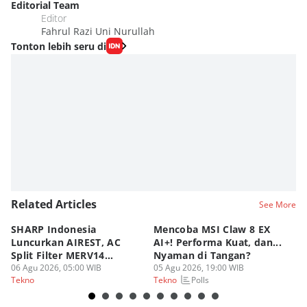
Editorial Team
Editor
Fahrul Razi Uni Nurullah
Tonton lebih seru di
Related Articles
See More
SHARP Indonesia
Mencoba MSI Claw 8 EX
X
Luncurkan AIREST, AC
AI+! Performa Kuat, dan...
P
Split Filter MERV14
Nyaman di Tangan?
Sp
Perdana!
06 Agu 2026, 05:00 WIB
05 Agu 2026, 19:00 WIB
03
Polls
Tekno
Tekno
Te