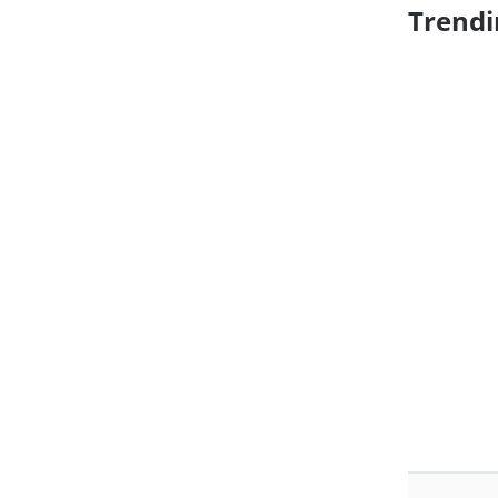
Trendi