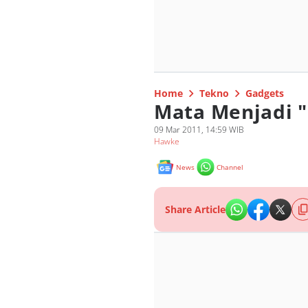
Home
Tekno
Gadgets
Mata Menjadi "
09 Mar 2011, 14:59 WIB
Hawke
News
Channel
Share Article