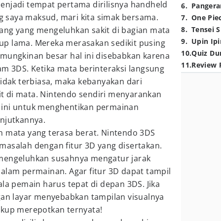
enjadi tempat pertama dirilisnya handheld
6
.
Pangera
ang saya maksud, mari kita simak bersama.
7
.
One Pie
ang yang mengeluhkan sakit di bagian mata
8
.
Tensei S
9
.
Upin Ipi
p lama. Mereka merasakan sedikit pusing
10
.
Quiz Du
emungkinan besar hal ini disebabkan karena
11
.
Review 
am 3DS. Ketika mata berinteraksi langsung
tidak terbiasa, maka kebanyakan dari
t di mata. Nintendo sendiri menyarankan
 ini untuk menghentikan permainan
anjutkannya.
n mata yang terasa berat. Nintendo 3DS
masalah dengan fitur 3D yang disertakan.
 mengeluhkan susahnya mengatur jarak
alam permainan. Agar fitur 3D dapat tampil
ala pemain harus tepat di depan 3DS. Jika
ngan layar menyebabkan tampilan visualnya
ukup merepotkan ternyata!