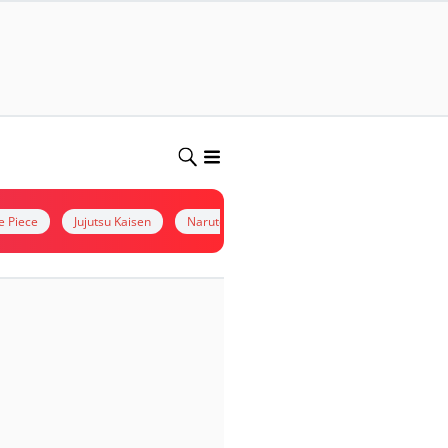
e Piece
Jujutsu Kaisen
Naruto
kimetsu no yaiba
Situs Non