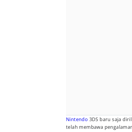
Nintendo
3DS baru saja diril
telah membawa pengalaman 