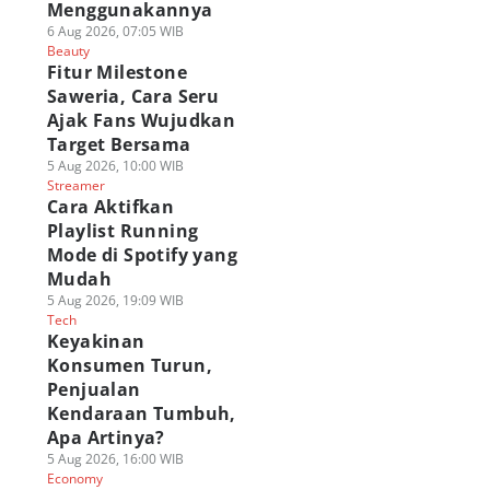
Menggunakannya
6 Aug 2026, 07:05 WIB
Beauty
Fitur Milestone
Saweria, Cara Seru
Ajak Fans Wujudkan
Target Bersama
5 Aug 2026, 10:00 WIB
Streamer
Cara Aktifkan
Playlist Running
Mode di Spotify yang
Mudah
5 Aug 2026, 19:09 WIB
Tech
SUS ROG Hadirkan
ASUS ROG Gandeng
Review HyperX
Keyakinan
engalaman Gaming
Spider-Man Brand
OMEN 16 VALORA
Konsumen Turun,
ik di HoYo FEST
New Day, Intip
Edition, Update
26 Indonesia
Kolaborasinya!
yang Unggul?
Penjualan
 Jul 2026, 17:30 WIB
30 Jul 2026, 16:30 WIB
29 Jul 2026, 14:00 WIB
Kendaraan Tumbuh,
kno
Tekno
Tekno
Apa Artinya?
5 Aug 2026, 16:00 WIB
Economy