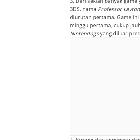
3. Dari sekian banyak game 
3DS, nama
Professor Layton
diurutan pertama. Game ini 
minggu pertama, cukup jau
Nintendogs
yang diluar pre