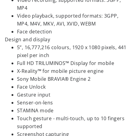
Video recording, supported formats: 3GPP,
MP4
Video playback, supported formats: 3GPP,
MP4, M4V, MKV, AVI, XVID, WEBM
Face detection
Design and display
5”, 16,777,216 colours, 1920 x 1080 pixels, 441
pixel per inch
Full HD TRILUMINOS™ Display for mobile
X-Reality™ for mobile picture engine
Sony Mobile BRAVIA® Engine 2
Face Unlock
Gesture input
Senser-on-lens
STAMINA mode
Touch gesture - multi-touch, up to 10 fingers
supported
Screenshot capturing