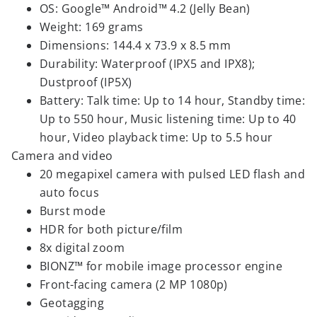
OS: Google™ Android™ 4.2 (Jelly Bean)
Weight: 169 grams
Dimensions:
144.4 x 73.9 x 8.5 mm
Durability: Waterproof (IPX5 and IPX8);
Dustproof (IP5X)
Battery: Talk time: Up to 14 hour, Standby time:
Up to 550 hour, Music listening time: Up to 40
hour, Video playback time: Up to 5.5 hour
Camera and video
20 megapixel camera with pulsed LED flash and
auto focus
Burst mode
HDR for both picture/film
8x digital zoom
BIONZ™ for mobile image processor engine
Front-facing camera (2 MP 1080p)
Geotagging