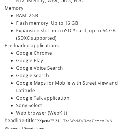
RTX, iMelody, WAV, OGG, FLAC
Memory
RAM: 2GB
Flash memory: Up to 16 GB
Expansion slot: microSD™ card, up to 64 GB
(SDXC supported)
Pre-loaded applications
Google Chrome
Google Play
Google Voice Search
Google search
Google Maps for Mobile with Street view and
Latitude
Google Talk application
Sony Select
Web browser (WebKit)
headline-title">
Xperia™ Z1 - The World's Best Camera In A
Waterproof Smartphone