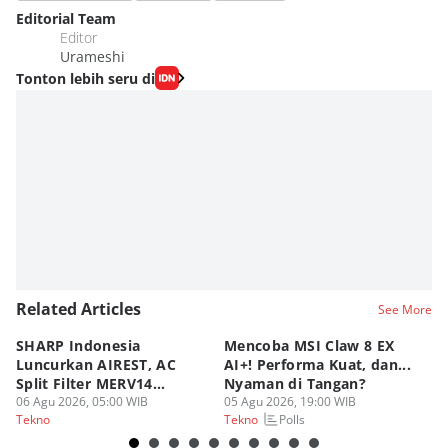
Editorial Team
Editor
Urameshi
Tonton lebih seru di
Related Articles
See More
SHARP Indonesia
Mencoba MSI Claw 8 EX
X
Luncurkan AIREST, AC
AI+! Performa Kuat, dan...
P
Split Filter MERV14
Nyaman di Tangan?
Sp
Perdana!
06 Agu 2026, 05:00 WIB
05 Agu 2026, 19:00 WIB
03
Polls
Tekno
Tekno
Te