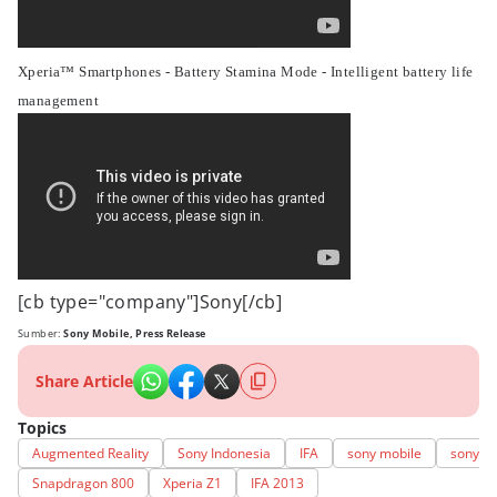
Xperia™ Smartphones - Battery Stamina Mode - Intelligent battery life
management
[cb type="company"]Sony[/cb]
Sumber:
Sony Mobile, Press Release
Share Article
Topics
Augmented Reality
Sony Indonesia
IFA
sony mobile
sony mo
Snapdragon 800
Xperia Z1
IFA 2013