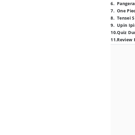
6
.
Pangera
7
.
One Pie
8
.
Tensei S
9
.
Upin Ipi
10
.
Quiz Du
11
.
Review 