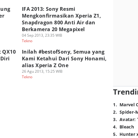
kung
IFA 2013: Sony Resmi
er
Mengkonfirmasikan Xperia Z1,
Snapdragon 800 Anti Air dan
Berkamera 20 Megapixel
04 Sep 2013, 23:35 WIB
Tekno
t QX10
Inilah #bestofSony, Semua yang
Diri
Kami Ketahui Dari Sony Honami,
alias Xperia Z One
26 Agu 2013, 15:25 WIB
Tekno
Trendi
1
.
Marvel 
2
.
Spider-
3
.
Avatar: 
4
.
Bleach
5
.
Hunter 