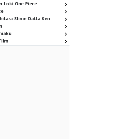
n Loki One Piece
ce
hitara Slime Datta Ken
n
niaku
Film