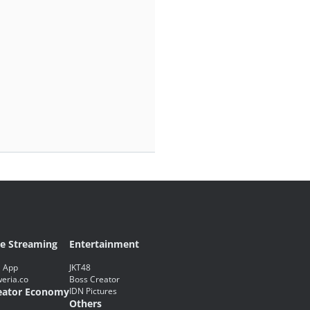
ve Streaming
Entertainment
 App
JKT48
eria.co
Boss Creator
eator Economy
IDN Pictures
Others