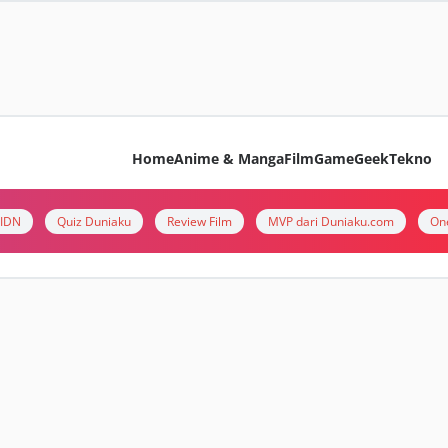
Home
Anime & Manga
Film
Game
Geek
Tekno
i IDN
Quiz Duniaku
Review Film
MVP dari Duniaku.com
On