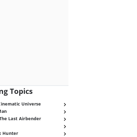
ng Topics
Cinematic Universe
Man
The Last Airbender
x Hunter