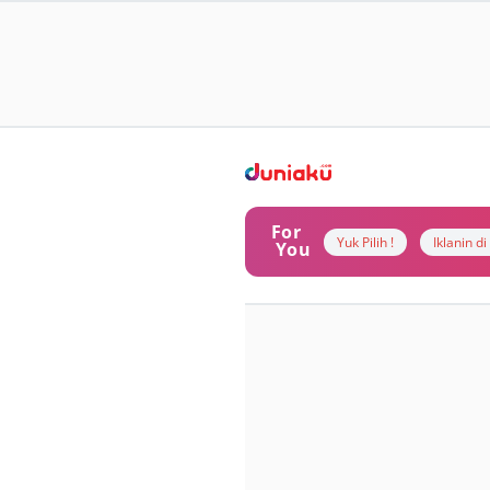
For
Yuk Pilih !
Iklanin d
You