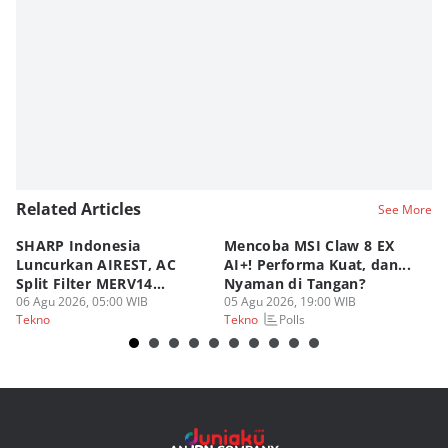
Related Articles
See More
SHARP Indonesia
Mencoba MSI Claw 8 EX
X
Luncurkan AIREST, AC
AI+! Performa Kuat, dan...
P
Split Filter MERV14
Nyaman di Tangan?
Sp
Perdana!
06 Agu 2026, 05:00 WIB
05 Agu 2026, 19:00 WIB
03
Polls
Tekno
Tekno
Te