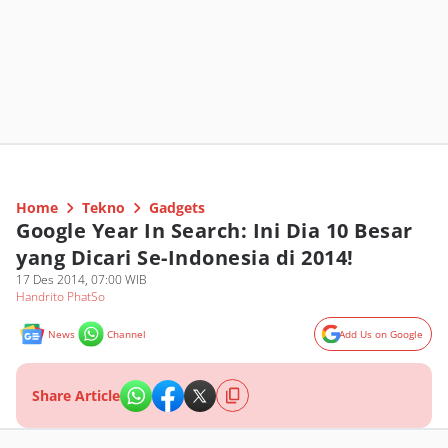
Home
Tekno
Gadgets
Google Year In Search: Ini Dia 10 Besar
yang Dicari Se-Indonesia di 2014!
17 Des 2014, 07:00 WIB
Handrito PhatSo
News
Channel
Add Us on Google
Share Article