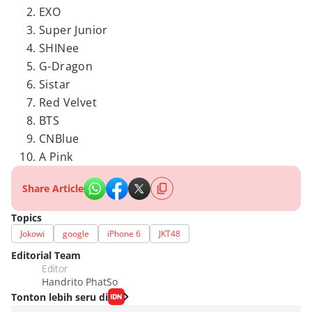
EXO
Super Junior
SHINee
G-Dragon
Sistar
Red Velvet
BTS
CNBlue
A Pink
Share Article
Topics
Jokowi
google
iPhone 6
JKT48
Editorial Team
Editor
Handrito PhatSo
Tonton lebih seru di