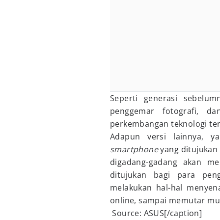
Seperti generasi sebelu
penggemar fotografi, d
perkembangan teknologi ter
Adapun versi lainnya, y
smartphone
yang ditujukan
digadang-gadang akan m
ditujukan bagi para pe
melakukan hal-hal menyena
online, sampai memutar mus
Source: ASUS[/caption]