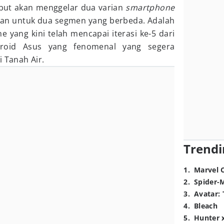
ebut akan menggelar dua varian
smartphone
ukan untuk dua segmen yang berbeda. Adalah
e yang kini telah mencapai iterasi ke-5 dari
oid Asus yang fenomenal yang segera
i Tanah Air.
Trendi
1
.
Marvel 
2
.
Spider-
3
.
Avatar: 
4
.
Bleach
5
.
Hunter 