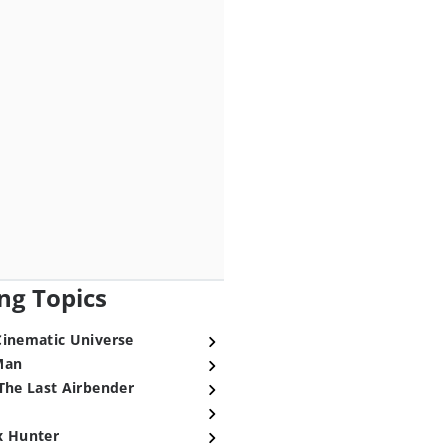
ng Topics
Cinematic Universe
Man
The Last Airbender
x Hunter