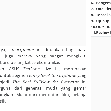
6
.
Pangera
7
.
One Pie
8
.
Tensei S
9
.
Upin Ipi
10
.
Quiz Du
11
.
Review 
mnya,
smartphone
ini ditujukan bagi para
an juga mereka yang sangat mengikuti
baru perangkat telekomunikasi.
akni ASUS ZenFone Live L1, merupakan
 untuk segmen
entry level
.
Smartphone
yang
enjadi
The Real FullView for Everyone
ini
ngguna dari generasi muda yang gemar
ngkan. Mulai dari menonton film, belanja
ik.