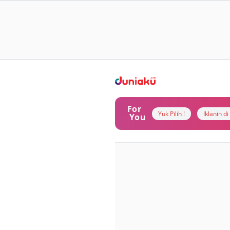
For
Yuk Pilih !
Iklanin d
You