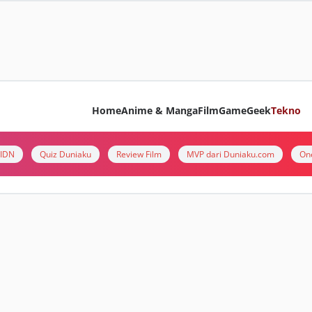
Home
Anime & Manga
Film
Game
Geek
Tekno
i IDN
Quiz Duniaku
Review Film
MVP dari Duniaku.com
On