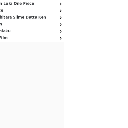
n Loki One Piece
ce
hitara Slime Datta Ken
n
niaku
Film