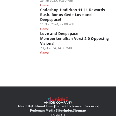
23 Jan 2025, 10:30 WIB
Game
Codashop Hadirkan 11.11 Rewards
Rush, Bonus Gede Love and
Deepspace!
11 Nov 2024, 22:00 WIB
Game
Love and Deepspace
Memperkenalkan Versi 2.0 Opposing
Visions!
23 Jul 2024, 14:30 WIB
Game
About Us
Editorial Team
Contact Us
Terms of Services
Pedoman Media Siber
Index
Sitemap
Follow Us