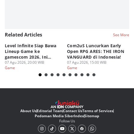
Related Articles
See More
Level Infinite Siap Bawa
Com2uS Luncurkan Early
R
Lineup Game ke
Open RPG ARES: THE IRON
Zo
gamescom 2026, Ini
VANGUARD di Indonesia!
Ke
Judulnya!
07 Agu 2026, 20:00 WIB
07 Agu 2026, 15:00 WIB
07
Game
Game
G
About Us
Editorial Team
Contact Us
Terms of Services
Pedoman Media Siber
Index
Sitemap
Follow Us