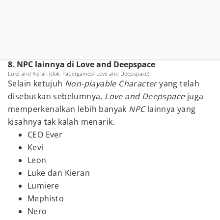
8. NPC lainnya di Love and Deepspace
Luke and Kieran (dok. Papergames/ Love and Deepspace)
Selain ketujuh
Non-playable Character
yang telah
disebutkan sebelumnya,
Love and Deepspace
juga
memperkenalkan lebih banyak
NPC
lainnya yang
kisahnya tak kalah menarik.
CEO Ever
Kevi
Leon
Luke dan Kieran
Lumiere
Mephisto
Nero