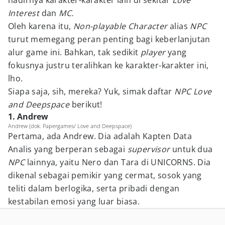
hadirnya karakter-karakter lain di sekitar
Love
Interest
dan
MC.
Oleh karena itu,
Non-playable Character
alias
NPC
turut memegang peran penting bagi keberlanjutan
alur game ini. Bahkan, tak sedikit
player
yang
fokusnya justru teralihkan ke karakter-karakter ini,
lho.
Siapa saja, sih, mereka? Yuk, simak daftar
NPC Love
and Deepspace
berikut!
1. Andrew
Andrew (dok. Papergames/ Love and Deepspace)
Pertama, ada Andrew. Dia adalah Kapten Data
Analis yang berperan sebagai
supervisor
untuk dua
NPC
lainnya, yaitu Nero dan Tara di UNICORNS. Dia
dikenal sebagai pemikir yang cermat, sosok yang
teliti dalam berlogika, serta pribadi dengan
kestabilan emosi yang luar biasa.