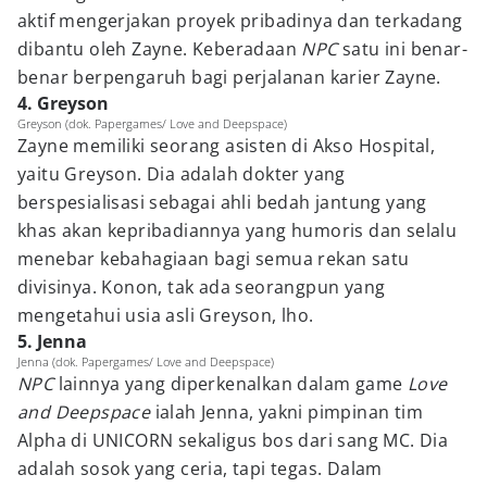
aktif mengerjakan proyek pribadinya dan terkadang
dibantu oleh Zayne. Keberadaan
NPC
satu ini benar-
benar berpengaruh bagi perjalanan karier Zayne.
4. Greyson
Greyson (dok. Papergames/ Love and Deepspace)
Zayne memiliki seorang asisten di Akso Hospital,
yaitu Greyson. Dia adalah dokter yang
berspesialisasi sebagai ahli bedah jantung yang
khas akan kepribadiannya yang humoris dan selalu
menebar kebahagiaan bagi semua rekan satu
divisinya. Konon, tak ada seorangpun yang
mengetahui usia asli Greyson, lho.
5. Jenna
Jenna (dok. Papergames/ Love and Deepspace)
NPC
lainnya yang diperkenalkan dalam game
Love
and Deepspace
ialah Jenna, yakni pimpinan tim
Alpha di UNICORN sekaligus bos dari sang MC. Dia
adalah sosok yang ceria, tapi tegas. Dalam