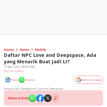
Home
Game
Mobile
Daftar NPC Love and Deepspace, Ada
yang Menarik Buat Jadi LI?
10 Mei 2025, 08:00 WIB
Viky Nursyafira
News
Channel
Add Us on Google
Greyson (dok. Papergames/ Love and Deepspace)
Share Article