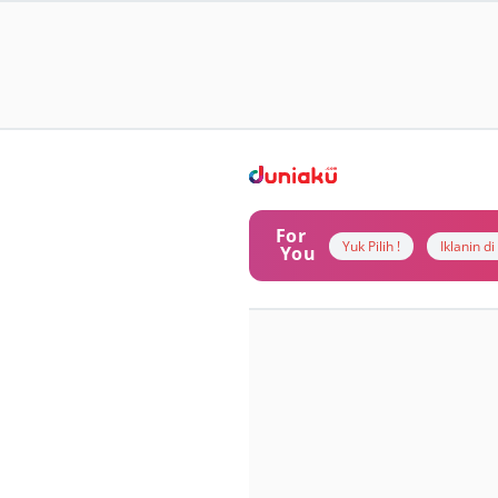
For
Yuk Pilih !
Iklanin d
You