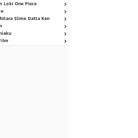
n Loki One Piece
ce
hitara Slime Datta Ken
n
niaku
Film