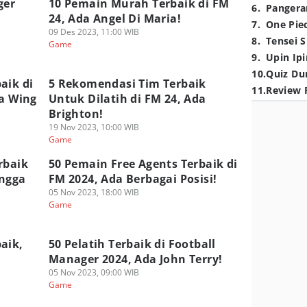
ger
10 Pemain Murah Terbaik di FM
6
.
Pangera
24, Ada Angel Di Maria!
7
.
One Pie
09 Des 2023, 11:00 WIB
8
.
Tensei S
Game
9
.
Upin Ipi
10
.
Quiz Du
aik di
5 Rekomendasi Tim Terbaik
11
.
Review 
ga Wing
Untuk Dilatih di FM 24, Ada
Brighton!
19 Nov 2023, 10:00 WIB
Game
rbaik
50 Pemain Free Agents Terbaik di
ingga
FM 2024, Ada Berbagai Posisi!
05 Nov 2023, 18:00 WIB
Game
aik,
50 Pelatih Terbaik di Football
Manager 2024, Ada John Terry!
05 Nov 2023, 09:00 WIB
Game