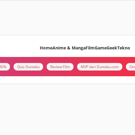
Home
Anime & Manga
Film
Game
Geek
Tekno
i IDN
Quiz Duniaku
Review Film
MVP dari Duniaku.com
On