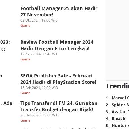
Football Manager 25 akan Hadir
27 November!
02 Okt 2024, 19:00 WIB
Game
023:
Review Football Manager 2024:
ng
Hadir Dengan Fitur Lengkap!
12 Agu 2024, 17:45 WIB
Game
h
SEGA Publisher Sale - Februari
2024 Hadir di PlayStation Store!
Trendi
15 Feb 2024, 10:30 WIB
Game
1
.
Marvel 
4, Ada
Tips Transfer di FM 24, Gunakan
2
.
Spider-
Transfer Budget dengan Bijak!
3
.
Avatar: 
23 Des 2023, 15:00 WIB
4
.
Bleach
Game
5
.
Hunter 