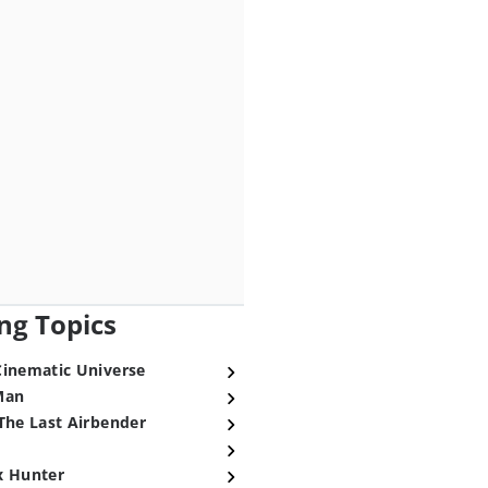
ng Topics
Cinematic Universe
Man
The Last Airbender
x Hunter