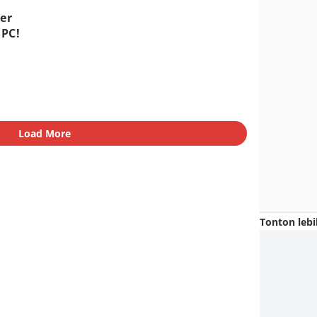
er
 PC!
Load More
Tonton lebi