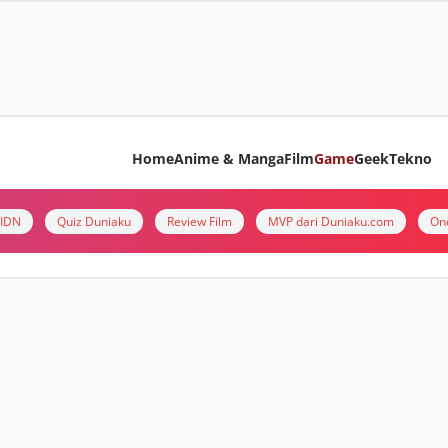
Home
Anime & Manga
Film
Game
Geek
Tekno
i IDN
Quiz Duniaku
Review Film
MVP dari Duniaku.com
On