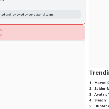
ted and reviewed by our editorial team.
Trendi
1
.
Marvel 
2
.
Spider-
3
.
Avatar: 
4
.
Bleach
5
.
Hunter 