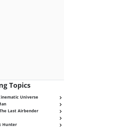
ng Topics
Cinematic Universe
Man
The Last Airbender
x Hunter