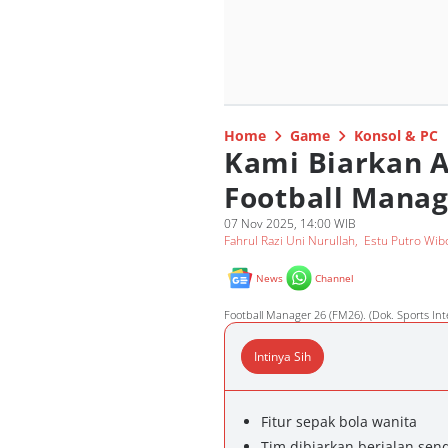
Home
Game
Konsol & PC
Kami Biarkan AI
Football Manage
07 Nov 2025, 14:00 WIB
Fahrul Razi Uni Nurullah
,
Estu Putro Wi
News
Channel
Football Manager 26 (FM26). (Dok. Sports Int
Intinya Sih
Fitur sepak bola wanita
Tim dibiarkan berjalan send