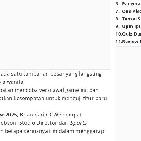
6
.
Pangera
7
.
One Pie
8
.
Tensei S
9
.
Upin Ipi
10
.
Quiz Du
11
.
Review 
 ada satu tambahan besar yang langsung
la wanita!
atan mencoba versi awal game ini, dan
watkan kesempatan untuk menguji fitur baru
w 2025, Brian dari GGWP sempat
obson, Studio Director dari
Sports
n betapa seriusnya tim dalam menggarap