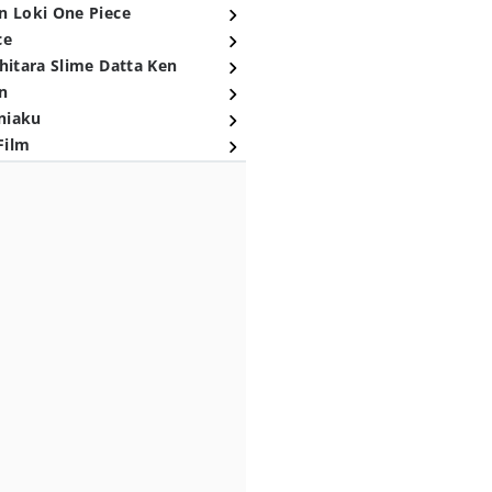
n Loki One Piece
ce
hitara Slime Datta Ken
n
niaku
Film