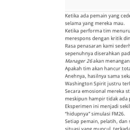
Ketika ada pemain yang cede
selama yang mereka mau.
Ketika performa tim menurun
merespons dengan kritik din
Rasa penasaran kami sederha
sepenuhnya diserahkan pada
Manager 26
akan menangan
Apakah tim akan hancur tot
Anehnya, hasilnya sama seka
Washington Spirit justru ter
Secara emosional mereka stab
meskipun hampir tidak ada 
Eksperimen ini menjadi sek
“hidupnya” simulasi FM26.
Setiap pemain, pelatih, dan
situasi yang muncul, terka