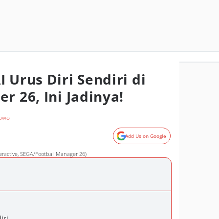
 Urus Diri Sendiri di
r 26, Ini Jadinya!
bowo
Add Us on Google
eractive, SEGA/Football Manager 26)
iri