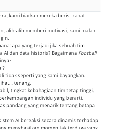
ra, kami biarkan mereka beristirahat
, alih-alih memberi motivasi, kami malah
gin.
na: apa yang terjadi jika sebuah tim
 AI dan data historis? Bagaimana
Football
inya?
al?
li tidak seperti yang kami bayangkan.
lihat… tenang.
il, tingkat kebahagiaan tim tetap tinggi,
perkembangan individu yang berarti.
ilas pandang yang menarik tentang betapa
 sistem AI bereaksi secara dinamis terhadap
dang menghasilkan momen tak terduga yang