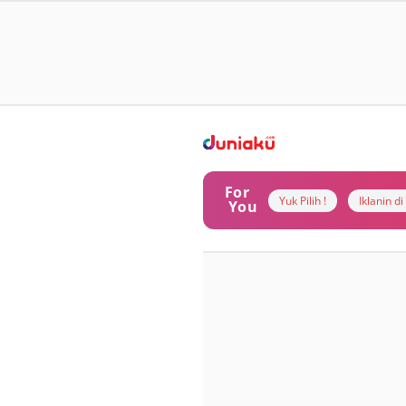
For
Yuk Pilih !
Iklanin d
You