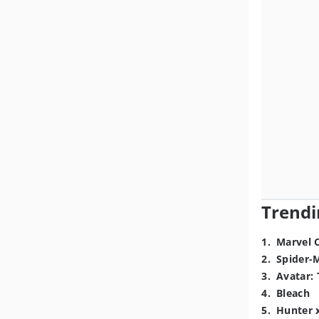
Trendi
1
.
Marvel 
2
.
Spider-
3
.
Avatar: 
4
.
Bleach
5
.
Hunter 