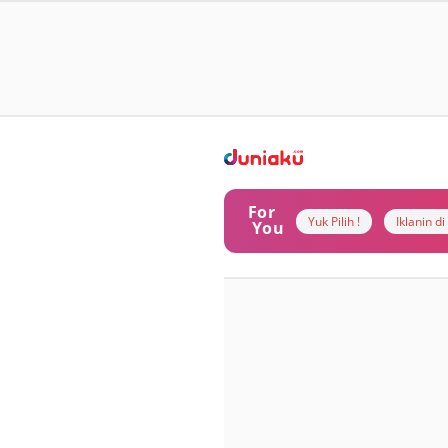
For
Yuk Pilih !
Iklanin d
You