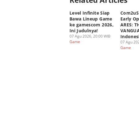
Level Infinite Siap
Com2uS
Bawa Lineup Game
Early O
ke gamescom 2026,
ARES: T
Ini Judulnya!
VANGUA
07 Agu 2026, 20:00 WIB
Indones
Game
07 Agu 202
Game