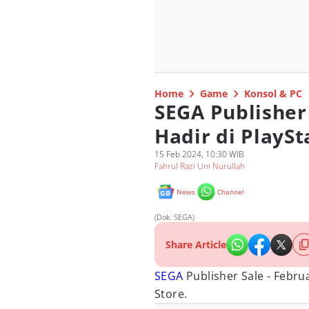
Home
Game
Konsol & PC
SEGA Publisher 
Hadir di PlaySt
15 Feb 2024, 10:30 WIB
Fahrul Razi Uni Nurullah
News
Channel
(Dok. SEGA)
Share Article
SEGA
Publisher Sale - Febru
Store.