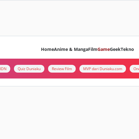
Home
Anime & Manga
Film
Game
Geek
Tekno
i IDN
Quiz Duniaku
Review Film
MVP dari Duniaku.com
On