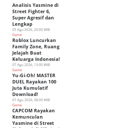
Analisis Yasmine di
Street Fighter 6,
APCOM Rayakan
Analisis Yasmine di
ragingzet Obrolin
emunculan
Super Agresif dan
Street Fighter 6,
Juara Wuthering
smine di Street
Super Agresif dan
Waves: Holographi
Lengkap
ghter 6 di Filipina!
Lengkap
Overdrive 2026!
05 Agu 2026, 20:00 WIB
 Agu 2026, 08:00 WIB
05 Agu 2026, 20:00 WIB
03 Agu 2026, 19:15 WIB
Game
ame
Game
Game
Roblox Luncurkan
Family Zone, Ruang
Jelajah Buat
Keluarga Indonesia!
07 Agu 2026, 13:00 WIB
Game
Yu-Gi-Oh! MASTER
DUEL Rayakan 100
Juta Kumulatif
Download!
07 Agu 2026, 08:00 WIB
Game
CAPCOM Rayakan
Kemunculan
Yasmine di Street