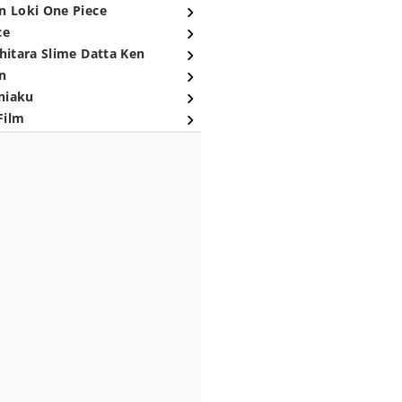
n Loki One Piece
ce
hitara Slime Datta Ken
n
niaku
Film