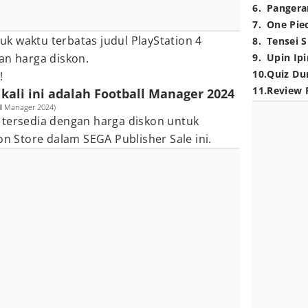
6
.
Pangera
7
.
One Pie
ntuk waktu terbatas judul PlayStation 4
8
.
Tensei S
an harga diskon.
9
.
Upin Ipi
10
.
Quiz Du
i!
11
.
Review 
kali ini adalah Football Manager 2024
ll Manager 2024)
 tersedia dengan harga diskon untuk
ion Store dalam SEGA Publisher Sale ini.