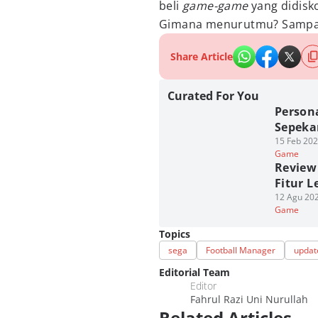
beli
game-game
yang didisko
Gimana menurutmu? Sampai
Share Article
Curated For You
Persona
Sepeka
15 Feb 202
Game
Review
Fitur L
12 Agu 202
Game
Topics
sega
Football Manager
updat
Editorial Team
Editor
Fahrul Razi Uni Nurullah
Related Articles