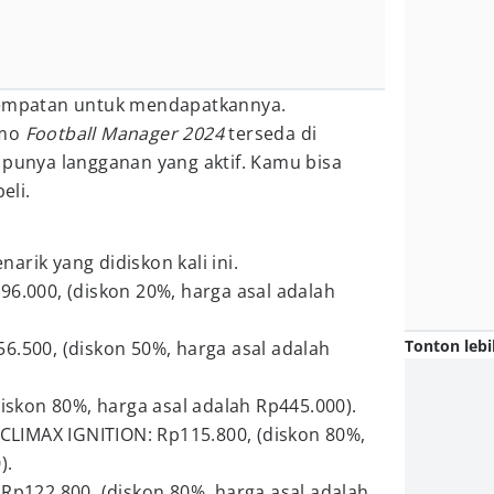
esempatan untuk mendapatkannya.
emo
Football Manager 2024
terseda di
 punya langganan yang aktif. Kamu bisa
eli.
narik yang didiskon kali ini.
96.000, (diskon 20%, harga asal adalah
Tonton lebi
6.500, (diskon 50%, harga asal adalah
diskon 80%, harga asal adalah Rp445.000).
LIMAX IGNITION: Rp115.800, (diskon 80%,
).
 Rp122.800, (diskon 80%, harga asal adalah