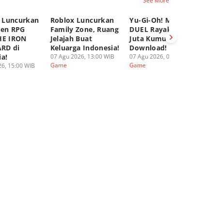
See More
 Luncurkan
Roblox Luncurkan
Yu-Gi-Oh! MASTER
C
pen RPG
Family Zone, Ruang
DUEL Rayakan 100
K
HE IRON
Jelajah Buat
Juta Kumulatif
Ya
RD di
Keluarga Indonesia!
Download!
Fi
ia!
07 Agu 2026, 13:00 WIB
07 Agu 2026, 08:00 WIB
06
Game
Game
G
6, 15:00 WIB