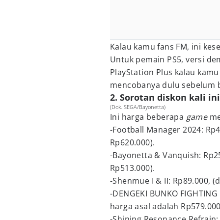
Kalau kamu fans FM, ini k
Untuk pemain PS5, versi d
PlayStation Plus kalau kamu
mencobanya dulu sebelum b
2. Sorotan diskon kali ini
(Dok. SEGA/Bayonetta)
Ini harga beberapa
game
me
-Football Manager 2024: Rp4
Rp620.000).
-Bayonetta & Vanquish: Rp25
Rp513.000).
-Shenmue I & II: Rp89.000, (
-DENGEKI BUNKO FIGHTING C
harga asal adalah Rp579.000
-Shining Resonance Refrain: