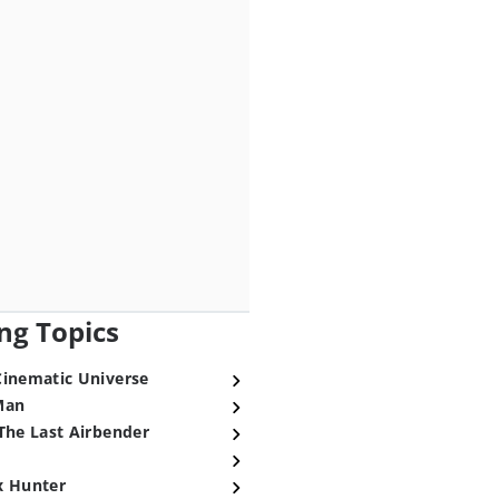
ng Topics
Cinematic Universe
Man
The Last Airbender
x Hunter