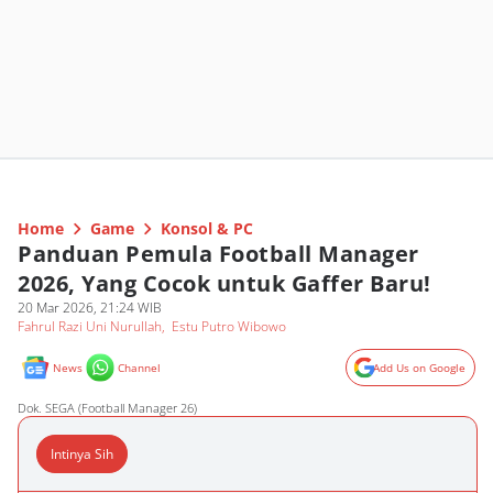
Home
Game
Konsol & PC
Panduan Pemula Football Manager
2026, Yang Cocok untuk Gaffer Baru!
20 Mar 2026, 21:24 WIB
Fahrul Razi Uni Nurullah
,
Estu Putro Wibowo
News
Channel
Add Us on Google
Dok. SEGA (Football Manager 26)
Intinya Sih