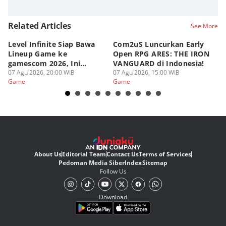
Related Articles
See More
Level Infinite Siap Bawa
Com2uS Luncurkan Early
R
Lineup Game ke
Open RPG ARES: THE IRON
Zo
gamescom 2026, Ini
VANGUARD di Indonesia!
Ke
Judulnya!
07 Agu 2026, 20:00 WIB
07 Agu 2026, 15:00 WIB
07
Game
Game
G
About Us
Editorial Team
Contact Us
Terms of Services
Pedoman Media Siber
Index
Sitemap
Follow Us
Download