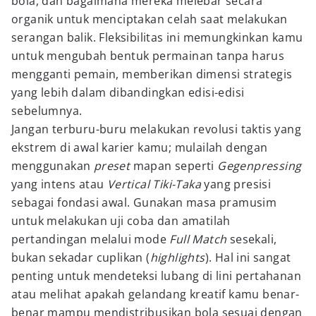
bola, dan bagaimana mereka melebar secara
organik untuk menciptakan celah saat melakukan
serangan balik. Fleksibilitas ini memungkinkan kamu
untuk mengubah bentuk permainan tanpa harus
mengganti pemain, memberikan dimensi strategis
yang lebih dalam dibandingkan edisi-edisi
sebelumnya.
Jangan terburu-buru melakukan revolusi taktis yang
ekstrem di awal karier kamu; mulailah dengan
menggunakan
preset
mapan seperti
Gegenpressing
yang intens atau
Vertical Tiki-Taka
yang presisi
sebagai fondasi awal. Gunakan masa pramusim
untuk melakukan uji coba dan amatilah
pertandingan melalui mode
Full Match
sesekali,
bukan sekadar cuplikan (
highlights
). Hal ini sangat
penting untuk mendeteksi lubang di lini pertahanan
atau melihat apakah gelandang kreatif kamu benar-
benar mampu mendistribusikan bola sesuai dengan