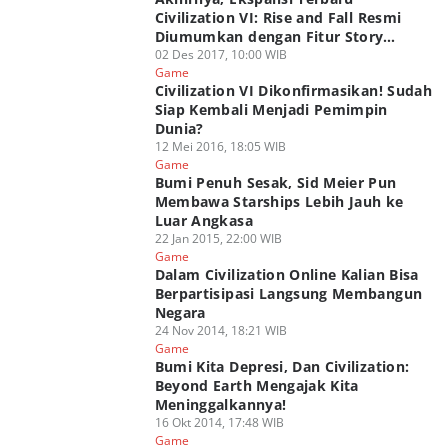
Civilization VI: Rise and Fall Resmi
Diumumkan dengan Fitur Story
Mode!
02 Des 2017, 10:00 WIB
Game
Civilization VI Dikonfirmasikan! Sudah
Siap Kembali Menjadi Pemimpin
Dunia?
12 Mei 2016, 18:05 WIB
Game
Bumi Penuh Sesak, Sid Meier Pun
Membawa Starships Lebih Jauh ke
Luar Angkasa
22 Jan 2015, 22:00 WIB
Game
Dalam Civilization Online Kalian Bisa
Berpartisipasi Langsung Membangun
Negara
24 Nov 2014, 18:21 WIB
Game
Bumi Kita Depresi, Dan Civilization:
Beyond Earth Mengajak Kita
Meninggalkannya!
16 Okt 2014, 17:48 WIB
Game